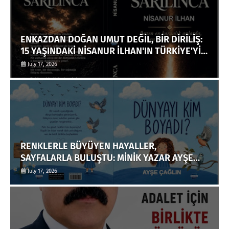
ENKAZDAN DOĞAN UMUT DEĞİL, BİR DİRİLİŞ:
15 YAŞINDAKİ NİSANUR İLHAN'IN TÜRKİYE'Yİ
DERİNDEN ETKİLEYECEK HİKÂYESİ
July 17, 2026
RENKLERLE BÜYÜYEN HAYALLER,
SAYFALARLA BULUŞTU: MİNİK YAZAR AYŞE
ÇAĞLIN'DAN ÇOCUKLARA ANLAMLI BİR ESER
July 17, 2026