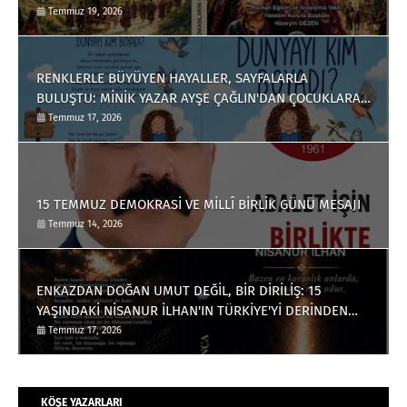
Olarak Okuyucuyla Buluştu
Temmuz 19, 2026
RENKLERLE BÜYÜYEN HAYALLER, SAYFALARLA
BULUŞTU: MİNİK YAZAR AYŞE ÇAĞLIN'DAN ÇOCUKLARA
ANLAMLI BİR ESER
Temmuz 17, 2026
15 TEMMUZ DEMOKRASİ VE MİLLÎ BİRLİK GÜNÜ MESAJI
Temmuz 14, 2026
ENKAZDAN DOĞAN UMUT DEĞİL, BİR DİRİLİŞ: 15
YAŞINDAKİ NİSANUR İLHAN'IN TÜRKİYE'Yİ DERİNDEN
ETKİLEYECEK HİKÂYESİ
Temmuz 17, 2026
KÖŞE YAZARLARI