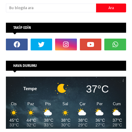
TAKİP EDİN
HAVA DURUMU
37°C
Tempe
Cts
Paz
Pts
Sal
Çar
Per
Cum
45°C
44°C
38°C
38°C
38°C
36°C
37°C
33°C
32°C
33°C
30°C
29°C
27°C
28°C