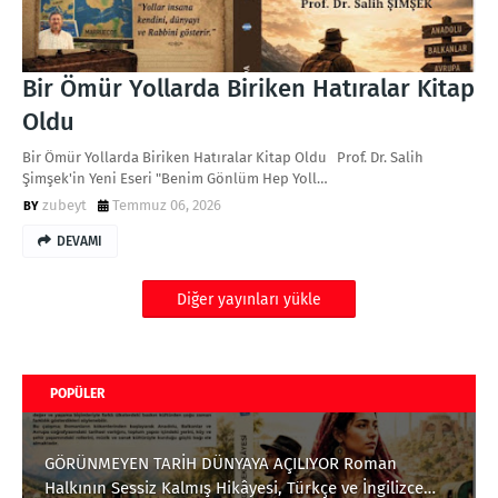
Bir Ömür Yollarda Biriken Hatıralar Kitap
Oldu
Bir Ömür Yollarda Biriken Hatıralar Kitap Oldu Prof. Dr. Salih
Şimşek'in Yeni Eseri "Benim Gönlüm Hep Yoll…
zubeyt
Temmuz 06, 2026
DEVAMI
Diğer yayınları yükle
POPÜLER
GÖRÜNMEYEN TARİH DÜNYAYA AÇILIYOR Roman
Halkının Sessiz Kalmış Hikâyesi, Türkçe ve İngilizce