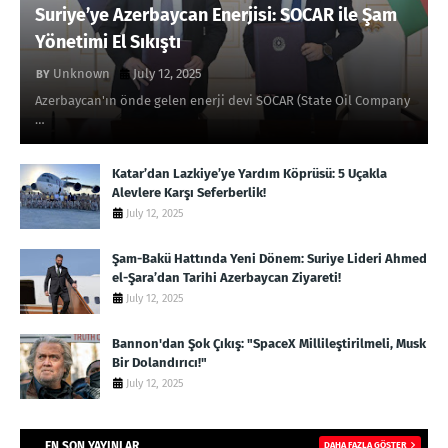
Suriye’ye Azerbaycan Enerjisi: SOCAR ile Şam
Yönetimi El Sıkıştı
Unknown
July 12, 2025
Azerbaycan'ın önde gelen enerji devi SOCAR (State Oil Company
…
Katar’dan Lazkiye’ye Yardım Köprüsü: 5 Uçakla
Alevlere Karşı Seferberlik!
July 12, 2025
Şam-Bakü Hattında Yeni Dönem: Suriye Lideri Ahmed
el-Şara’dan Tarihi Azerbaycan Ziyareti!
July 12, 2025
Bannon'dan Şok Çıkış: "SpaceX Millileştirilmeli, Musk
Bir Dolandırıcı!"
July 12, 2025
EN SON YAYINLAR
DAHA FAZLA GÖSTER