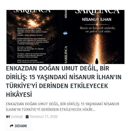
ENKAZDAN DOĞAN UMUT DEĞİL, BİR
DİRİLİŞ: 15 YAŞINDAKİ NİSANUR İLHAN'IN
TÜRKİYE'Yİ DERİNDEN ETKİLEYECEK
HİKÂYESİ
ENKAZDAN DOĞAN UMUT DEĞİL, BİR DİRİLİŞ: 15 YAŞINDAKİ NİSANUR
İLHAN'IN TÜRKİYE'Yİ DERİNDEN ETKİLEYECEK HİKÂY…
zubeyt
Temmuz 17, 2026
DEVAMI