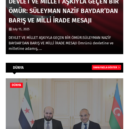
DEVLET VE MİLLET AŞKIYLA GEÇEN BİR
S
ÖMÜR: SÜLEYMAN NAZİF BAYDAR’DAN
BARIŞ VE MİLLİ İRADE MESAJI
July 15, 2025
lk
DEVLET VE MİLLET AŞKIYLA GEÇEN BİR ÖMÜR:SÜLEYMAN NAZİF
İ
BAYDAR’DAN BARIŞ VE MİLLİ İRADE MESAJI Ömrünü devletine ve
S
milletine adamış, …
d
DÜNYA
DAHA FAZLA GÖSTER
DÜNYA