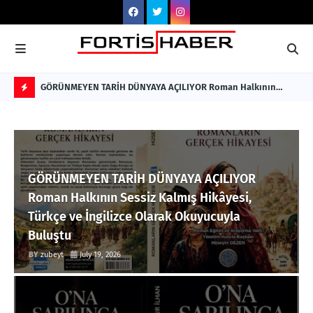
GÖRÜNMEYEN TARİH DÜNYAYA AÇILIYOR Roman Halkının
ENK
Sessiz Kalmış Hikâyesi, Türkçe ve İngilizce Olarak Okuyucuyla
Nİ
F
Buluştu
Hİ
L
A
S
GÖRÜNMEYEN TARİH DÜNYAYA AÇILIYOR
H
Roman Halkının Sessiz Kalmış Hikâyesi,
Türkçe ve İngilizce Olarak Okuyucuyla
Buluştu
zubeyt
July 19, 2026