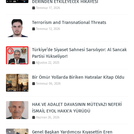
DERİNDEN ETKİLEYECEK HİKÂYESİ
Temmuz 17, 2026
Terrorism and Transnational Threats
Temmuz 12, 2026
Türkiye’de Siyaset Sahnesi Sarsılıyor: Al Sancak
Partisi Yükseliyor!
Ağustos 22, 2025
Bir Ömür Yollarda Biriken Hatıralar Kitap Oldu
Temmuz 06, 2026
HAK VE ADALET DAVASININ MÜTEVAZI NEFERİ
İSMAİL EYOL HAKK'A YÜRÜDÜ
Haziran 26, 2026
Genel Başkan Yardımcısı Kıyasettin Eren