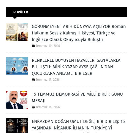
POPÜLER
GÖRÜNMEYEN TARİH DÜNYAYA AÇILIYOR Roman
Halkının Sessiz Kalmış Hikâyesi, Türkçe ve
İngilizce Olarak Okuyucuyla Buluştu
Temmuz 19, 2026
RENKLERLE BÜYÜYEN HAYALLER, SAYFALARLA
BULUŞTU: MİNİK YAZAR AYŞE ÇAĞLIN'DAN
ÇOCUKLARA ANLAMLI BİR ESER
Temmuz 17, 2026
15 TEMMUZ DEMOKRASİ VE MİLLÎ BİRLİK GÜNÜ
MESAJI
Temmuz 14, 2026
ENKAZDAN DOĞAN UMUT DEĞİL, BİR DİRİLİŞ: 15
YAŞINDAKİ NİSANUR İLHAN'IN TÜRKİYE'Yİ