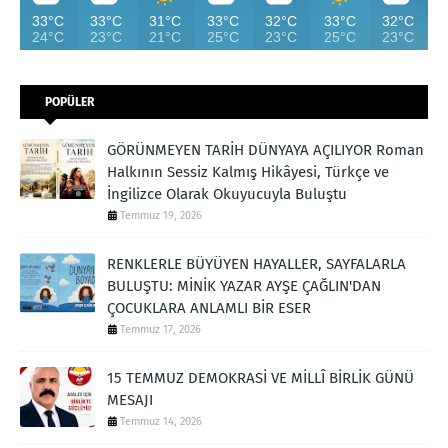
33°C
33°C
31°C
33°C
32°C
33°C
32°C
24°C
23°C
21°C
25°C
23°C
25°C
23°C
POPÜLER
GÖRÜNMEYEN TARİH DÜNYAYA AÇILIYOR Roman
Halkının Sessiz Kalmış Hikâyesi, Türkçe ve
İngilizce Olarak Okuyucuyla Buluştu
Temmuz 19, 2026
RENKLERLE BÜYÜYEN HAYALLER, SAYFALARLA
BULUŞTU: MİNİK YAZAR AYŞE ÇAĞLIN'DAN
ÇOCUKLARA ANLAMLI BİR ESER
Temmuz 17, 2026
15 TEMMUZ DEMOKRASİ VE MİLLÎ BİRLİK GÜNÜ
MESAJI
Temmuz 14, 2026