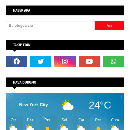
HABER ARA
TAKİP EDİN
HAVA DURUMU
24°C
New York City
Cts
Paz
Pts
Sal
Çar
Per
Cum