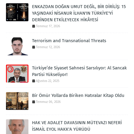
ENKAZDAN DOĞAN UMUT DEĞİL, BİR DİRİLİŞ: 15
YAŞINDAKİ NİSANUR İLHAN'IN TÜRKİYE'Yİ
DERİNDEN ETKİLEYECEK HİKÂYESİ
Temmuz 17, 2026
Terrorism and Transnational Threats
Temmuz 12, 2026
Türkiye’de Siyaset Sahnesi Sarsılıyor: Al Sancak
Partisi Yükseliyor!
Ağustos 22, 2025
Bir Ömür Yollarda Biriken Hatıralar Kitap Oldu
Temmuz 06, 2026
HAK VE ADALET DAVASININ MÜTEVAZI NEFERİ
İSMAİL EYOL HAKK'A YÜRÜDÜ