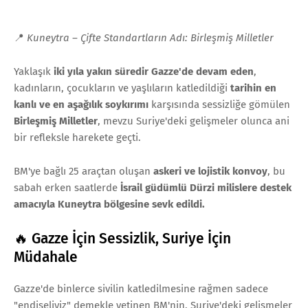
📍
Kuneytra – Çifte Standartların Adı: Birleşmiş Milletler
Yaklaşık
iki yıla yakın süredir Gazze'de devam eden
,
kadınların, çocukların ve yaşlıların katledildiği
tarihin en
kanlı ve en aşağılık soykırımı
karşısında sessizliğe gömülen
Birleşmiş Milletler
, mevzu Suriye'deki gelişmeler olunca ani
bir refleksle harekete geçti.
BM'ye bağlı 25 araçtan oluşan
askeri ve lojistik konvoy
, bu
sabah erken saatlerde
İsrail güdümlü Dürzi milislere destek
amacıyla Kuneytra bölgesine sevk edildi.
🔥 Gazze İçin Sessizlik, Suriye İçin
Müdahale
Gazze'de binlerce sivilin katledilmesine rağmen sadece
"endişeliyiz" demekle yetinen BM'nin, Suriye'deki gelişmeler