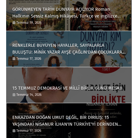
GÖRÜNMEYEN TARİH DÜNYAYA AÇILIYOR Roman
Halkının Sessiz Kalmış Hikâyesi, Türkçe ve İngilizce
Olarak Okuyucuyla Buluştu
Temmuz 19, 2026
RENKLERLE BÜYÜYEN HAYALLER, SAYFALARLA
BULUŞTU: MİNİK YAZAR AYŞE ÇAĞLIN'DAN ÇOCUKLARA
ANLAMLI BİR ESER
Temmuz 17, 2026
15 TEMMUZ DEMOKRASİ VE MİLLÎ BİRLİK GÜNÜ MESAJI
Temmuz 14, 2026
ENKAZDAN DOĞAN UMUT DEĞİL, BİR DİRİLİŞ: 15
YAŞINDAKİ NİSANUR İLHAN'IN TÜRKİYE'Yİ DERİNDEN
ETKİLEYECEK HİKÂYESİ
Temmuz 17, 2026