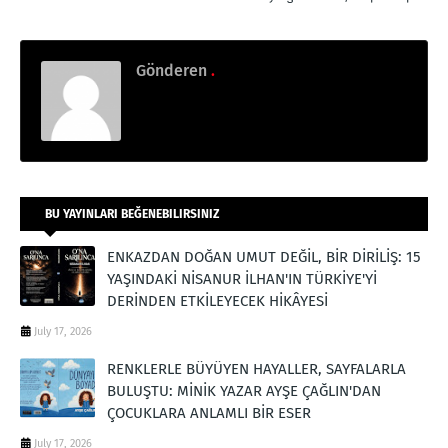
Gönderen
.
BU YAYINLARI BEĞENEBILIRSINIZ
ENKAZDAN DOĞAN UMUT DEĞİL, BİR DİRİLİŞ: 15
YAŞINDAKİ NİSANUR İLHAN'IN TÜRKİYE'Yİ
DERİNDEN ETKİLEYECEK HİKÂYESİ
July 17, 2026
RENKLERLE BÜYÜYEN HAYALLER, SAYFALARLA
BULUŞTU: MİNİK YAZAR AYŞE ÇAĞLIN'DAN
ÇOCUKLARA ANLAMLI BİR ESER
July 17, 2026