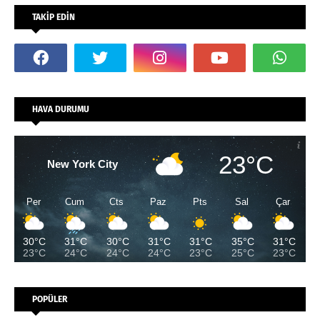
TAKİP EDİN
HAVA DURUMU
23°C
New York City
Per
Cum
Cts
Paz
Pts
Sal
Çar
30°C
31°C
30°C
31°C
31°C
35°C
31°C
23°C
24°C
24°C
24°C
23°C
25°C
23°C
POPÜLER