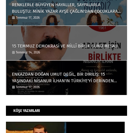
RENKLERLE BÜYÜYEN HAYALLER, SAYFALARLA
BULUŞTU: MİNİK YAZAR AYŞE ÇAĞLIN'DAN ÇOCUKLARA
ANLAMLI BİR ESER
Temmuz 17, 2026
15 TEMMUZ DEMOKRASİ VE MİLLÎ BİRLİK GÜNÜ MESAJI
Temmuz 14, 2026
ENKAZDAN DOĞAN UMUT DEĞİL, BİR DİRİLİŞ: 15
YAŞINDAKİ NİSANUR İLHAN'IN TÜRKİYE'Yİ DERİNDEN
ETKİLEYECEK HİKÂYESİ
Temmuz 17, 2026
KÖŞE YAZARLARI