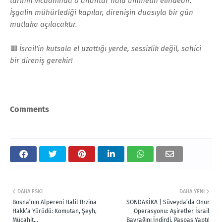
tarihin vicdanında o anahtar hâlâ ümmetin elindedir.
İşgalin mühürlediği kapılar, direnişin duasıyla bir gün
mutlaka açılacaktır.
🟥
İsrail'in kutsala el uzattığı yerde, sessizlik değil, sahici
bir direniş gerekir!
Comments
DAHA ESKI
DAHA YENI
Bosna’nın Alpereni Halil Brzina
SONDAKİKA | Süveyda’da Onur
Hakk’a Yürüdü: Komutan, Şeyh,
Operasyonu: Aşiretler İsrail
Mücahit…
Bayrağını İndirdi, Paspas Yaptı!