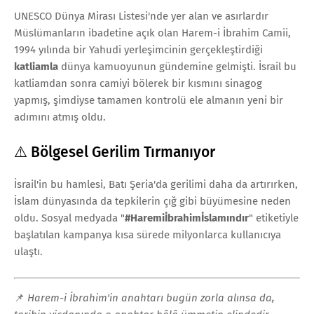
UNESCO Dünya Mirası Listesi'nde yer alan ve asırlardır
Müslümanların ibadetine açık olan Harem-i İbrahim Camii,
1994 yılında bir Yahudi yerleşimcinin gerçekleştirdiği
katliamla
dünya kamuoyunun gündemine gelmişti. İsrail bu
katliamdan sonra camiyi bölerek bir kısmını sinagog
yapmış, şimdiyse tamamen kontrolü ele almanın yeni bir
adımını atmış oldu.
⚠️ Bölgesel Gerilim Tırmanıyor
İsrail'in bu hamlesi, Batı Şeria'da gerilimi daha da artırırken,
İslam dünyasında da tepkilerin çığ gibi büyümesine neden
oldu. Sosyal medyada "
#Haremiİbrahimİslamındır
" etiketiyle
başlatılan kampanya kısa sürede milyonlarca kullanıcıya
ulaştı.
📌
Harem-i İbrahim'in anahtarı bugün zorla alınsa da,