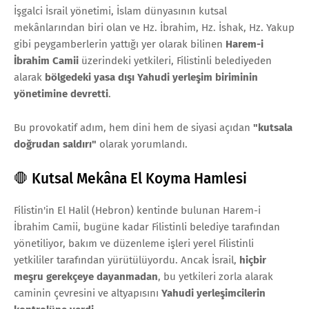
İşgalci İsrail yönetimi, İslam dünyasının kutsal
mekânlarından biri olan ve Hz. İbrahim, Hz. İshak, Hz. Yakup
gibi peygamberlerin yattığı yer olarak bilinen
Harem-i
İbrahim Camii
üzerindeki yetkileri, Filistinli belediyeden
alarak
bölgedeki yasa dışı Yahudi yerleşim biriminin
yönetimine devretti
.
Bu provokatif adım, hem dini hem de siyasi açıdan
"kutsala
doğrudan saldırı"
olarak yorumlandı.
🛑 Kutsal Mekâna El Koyma Hamlesi
Filistin'in El Halil (Hebron) kentinde bulunan Harem-i
İbrahim Camii, bugüne kadar Filistinli belediye tarafından
yönetiliyor, bakım ve düzenleme işleri yerel Filistinli
yetkililer tarafından yürütülüyordu. Ancak İsrail,
hiçbir
meşru gerekçeye dayanmadan
, bu yetkileri zorla alarak
caminin çevresini ve altyapısını
Yahudi yerleşimcilerin