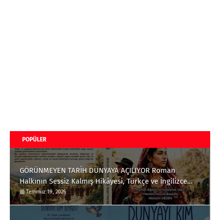
POPÜLER
GÖRÜNMEYEN TARİH DÜNYAYA AÇILIYOR Roman
Halkının Sessiz Kalmış Hikâyesi, Türkçe ve İngilizce
Olarak Okuyucuyla Buluştu
Temmuz 19, 2026