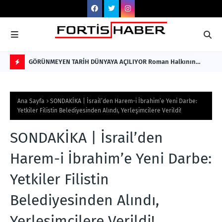
GÖRÜNMEYEN TARİH DÜNYAYA AÇILIYOR Roman Halkının
ENK
Sessiz Kalmış Hikâyesi, Türkçe ve İngilizce Olarak Okuyucuyla
Nİ
F
Buluştu
Hİ
L
Ana Sayfa
SONDAKİKA | İsrail’den Harem-i İbrahim’e Yeni Darbe:
A
Yetkiler Filistin Belediyesinden Alındı, Yerleşimcilere Verildi!
S
SONDAKİKA | İsrail’den
H
Harem-i İbrahim’e Yeni Darbe:
Yetkiler Filistin
Belediyesinden Alındı,
Yerleşimcilere Verildi!