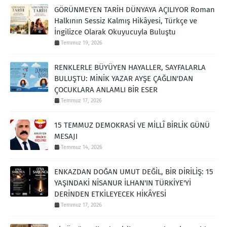
GÖRÜNMEYEN TARİH DÜNYAYA AÇILIYOR Roman
Halkının Sessiz Kalmış Hikâyesi, Türkçe ve
İngilizce Olarak Okuyucuyla Buluştu
Temmuz 19, 2026
RENKLERLE BÜYÜYEN HAYALLER, SAYFALARLA
BULUŞTU: MİNİK YAZAR AYŞE ÇAĞLIN'DAN
ÇOCUKLARA ANLAMLI BİR ESER
Temmuz 17, 2026
15 TEMMUZ DEMOKRASİ VE MİLLÎ BİRLİK GÜNÜ
MESAJI
Temmuz 14, 2026
ENKAZDAN DOĞAN UMUT DEĞİL, BİR DİRİLİŞ: 15
YAŞINDAKİ NİSANUR İLHAN'IN TÜRKİYE'Yİ
DERİNDEN ETKİLEYECEK HİKÂYESİ
Temmuz 17, 2026