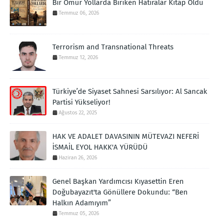
Bir Ömür Yollarda Biriken Hatıralar Kitap Oldu
Temmuz 06, 2026
Terrorism and Transnational Threats
Temmuz 12, 2026
Türkiye’de Siyaset Sahnesi Sarsılıyor: Al Sancak
Partisi Yükseliyor!
Ağustos 22, 2025
HAK VE ADALET DAVASININ MÜTEVAZI NEFERİ
İSMAİL EYOL HAKK'A YÜRÜDÜ
Haziran 26, 2026
Genel Başkan Yardımcısı Kıyasettin Eren
Doğubayazıt'ta Gönüllere Dokundu: “Ben
Halkın Adamıyım”
Temmuz 05, 2026