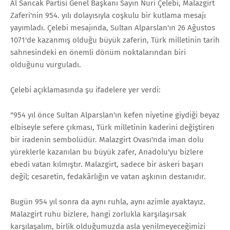
Al Sancak Partisi Genel Başkanı Sayın Nuri Çelebi, Malazgirt
Zaferi'nin 954. yılı dolayısıyla coşkulu bir kutlama mesajı
yayımladı. Çelebi mesajında, Sultan Alparslan'ın 26 Ağustos
1071'de kazanmış olduğu büyük zaferin, Türk milletinin tarih
sahnesindeki en önemli dönüm noktalarından biri
olduğunu vurguladı.
Çelebi açıklamasında şu ifadelere yer verdi:
"954 yıl önce Sultan Alparslan'ın kefen niyetine giydiği beyaz
elbiseyle sefere çıkması, Türk milletinin kaderini değiştiren
bir iradenin sembolüdür. Malazgirt Ovası'nda iman dolu
yüreklerle kazanılan bu büyük zafer, Anadolu'yu bizlere
ebedi vatan kılmıştır. Malazgirt, sadece bir askeri başarı
değil; cesaretin, fedakârlığın ve vatan aşkının destanıdır.
Bugün 954 yıl sonra da aynı ruhla, aynı azimle ayaktayız.
Malazgirt ruhu bizlere, hangi zorlukla karşılaşırsak
karşılaşalım, birlik olduğumuzda asla yenilmeyeceğimizi