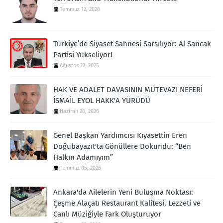
Temmuz 12, 2026
Türkiye’de Siyaset Sahnesi Sarsılıyor: Al Sancak
Partisi Yükseliyor!
Ağustos 22, 2025
HAK VE ADALET DAVASININ MÜTEVAZI NEFERİ
İSMAİL EYOL HAKK'A YÜRÜDÜ
Haziran 26, 2026
Genel Başkan Yardımcısı Kıyasettin Eren
Doğubayazıt'ta Gönüllere Dokundu: “Ben
Halkın Adamıyım”
Temmuz 05, 2026
Ankara'da Ailelerin Yeni Buluşma Noktası:
Çeşme Alaçatı Restaurant Kalitesi, Lezzeti ve
Canlı Müziğiyle Fark Oluşturuyor