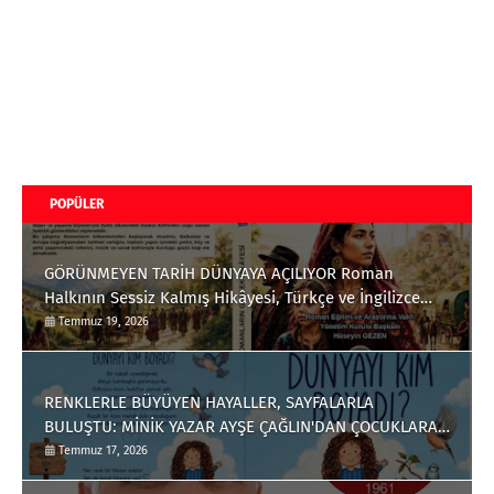
POPÜLER
GÖRÜNMEYEN TARİH DÜNYAYA AÇILIYOR Roman
Halkının Sessiz Kalmış Hikâyesi, Türkçe ve İngilizce
Olarak Okuyucuyla Buluştu
Temmuz 19, 2026
RENKLERLE BÜYÜYEN HAYALLER, SAYFALARLA
BULUŞTU: MİNİK YAZAR AYŞE ÇAĞLIN'DAN ÇOCUKLARA
ANLAMLI BİR ESER
Temmuz 17, 2026