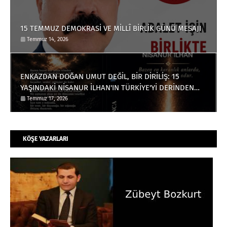
15 TEMMUZ DEMOKRASİ VE MİLLÎ BİRLİK GÜNÜ MESAJI
Temmuz 14, 2026
ENKAZDAN DOĞAN UMUT DEĞİL, BİR DİRİLİŞ: 15
YAŞINDAKİ NİSANUR İLHAN'IN TÜRKİYE'Yİ DERİNDEN
ETKİLEYECEK HİKÂYESİ
Temmuz 17, 2026
KÖŞE YAZARLARI