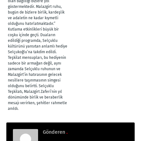
olan bağlılığı bizlere yol
göstermektedir. Malazgirt ruhu,
bugün de bizlere birlik, kardeşlik
ve adaletin ne kadar kıymetli
olduğunu hatırlatmaktadır.”
Kutlama etkinlikleri büyük bir
coşku içinde geçti. Duaların
edildiği programda, Selçuklu
kültürünü yansıtan anlamlı hediye
Selçukoğlu’na takdim edildi.
Teşkilat mensupları, bu hediyenin
sadece bir armağan değil, aynı
zamanda Selçuklu ruhunun ve
Malazgirt’in hatırasının gelecek
nesillere taşınmasının simgesi
olduğunu belirtti. Selçuklu
Teşkilatı, Malazgirt Zaferi’nin yıl
dönümünde birlik ve beraberlik
mesajı verirken, şehitler rahmetle
anıldı.
Gönderen
.