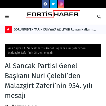
GÖRÜNMEYEN TARİH DÜNYAYA AÇILIYOR Roman Halkının
ENK
Sessiz Kalmış Hikâyesi, Türkçe ve İngilizce Olarak Okuyucuyla
Nİ
F
Buluştu
Hİ
L
Ana Sayfa
Al Sancak Partisi Genel Başkanı Nuri Çelebi’den
A
Malazgirt Zaferi’nin 954. yılı mesajı
S
Al Sancak Partisi Genel
H
Başkanı Nuri Çelebi’den
Malazgirt Zaferi’nin 954. yılı
mesajı
.
Ağustos 26, 2025