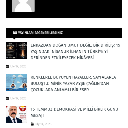
BU YAYINLARI BEĞENEBILIRSINIZ
ENKAZDAN DOĞAN UMUT DEĞİL, BİR DİRİLİŞ: 15
YAŞINDAKİ NİSANUR İLHAN'IN TÜRKİYE'Yİ
DERİNDEN ETKİLEYECEK HİKÂYESİ
July 17, 2026
RENKLERLE BÜYÜYEN HAYALLER, SAYFALARLA
BULUŞTU: MİNİK YAZAR AYŞE ÇAĞLIN'DAN
ÇOCUKLARA ANLAMLI BİR ESER
July 17, 2026
15 TEMMUZ DEMOKRASİ VE MİLLÎ BİRLİK GÜNÜ
MESAJI
July 14, 2026