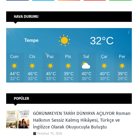
HAVA DURUMU
32°C
Tempe
Cum
Cts
Paz
Pts
Sal
Çar
Per
44°C
46°C
45°C
39°C
40°C
40°C
39°C
32°C
33°C
33°C
32°C
30°C
30°C
29°C
POPÜLER
GÖRÜNMEYEN TARİH DÜNYAYA AÇILIYOR Roman
Halkının Sessiz Kalmış Hikâyesi, Türkçe ve
İngilizce Olarak Okuyucuyla Buluştu
Temmuz 19, 2026