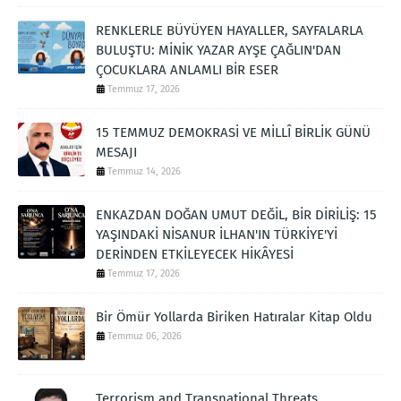
RENKLERLE BÜYÜYEN HAYALLER, SAYFALARLA
BULUŞTU: MİNİK YAZAR AYŞE ÇAĞLIN'DAN
ÇOCUKLARA ANLAMLI BİR ESER
Temmuz 17, 2026
15 TEMMUZ DEMOKRASİ VE MİLLÎ BİRLİK GÜNÜ
MESAJI
Temmuz 14, 2026
ENKAZDAN DOĞAN UMUT DEĞİL, BİR DİRİLİŞ: 15
YAŞINDAKİ NİSANUR İLHAN'IN TÜRKİYE'Yİ
DERİNDEN ETKİLEYECEK HİKÂYESİ
Temmuz 17, 2026
Bir Ömür Yollarda Biriken Hatıralar Kitap Oldu
Temmuz 06, 2026
Terrorism and Transnational Threats