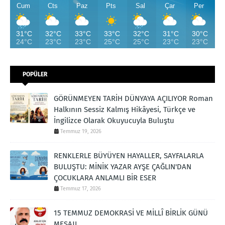
Cum
Cts
Paz
Pts
Sal
Çar
Per
31°C
32°C
33°C
33°C
32°C
31°C
30°C
24°C
23°C
23°C
25°C
25°C
23°C
23°C
POPÜLER
GÖRÜNMEYEN TARİH DÜNYAYA AÇILIYOR Roman
Halkının Sessiz Kalmış Hikâyesi, Türkçe ve
İngilizce Olarak Okuyucuyla Buluştu
Temmuz 19, 2026
RENKLERLE BÜYÜYEN HAYALLER, SAYFALARLA
BULUŞTU: MİNİK YAZAR AYŞE ÇAĞLIN'DAN
ÇOCUKLARA ANLAMLI BİR ESER
Temmuz 17, 2026
15 TEMMUZ DEMOKRASİ VE MİLLÎ BİRLİK GÜNÜ
MESAJI