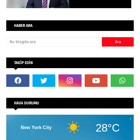
HABER ARA
TAKİP EDİN
HAVA DURUMU
28°C
New York City