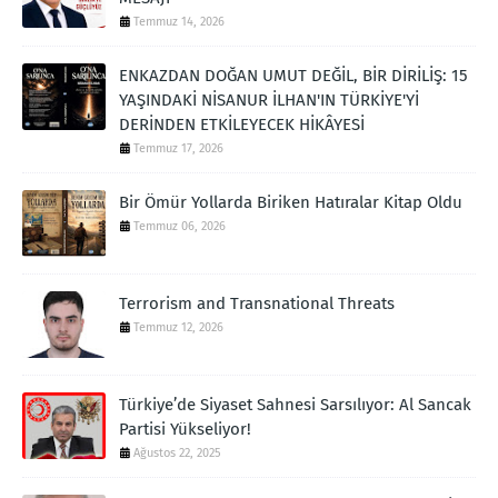
Temmuz 14, 2026
ENKAZDAN DOĞAN UMUT DEĞİL, BİR DİRİLİŞ: 15
YAŞINDAKİ NİSANUR İLHAN'IN TÜRKİYE'Yİ
DERİNDEN ETKİLEYECEK HİKÂYESİ
Temmuz 17, 2026
Bir Ömür Yollarda Biriken Hatıralar Kitap Oldu
Temmuz 06, 2026
Terrorism and Transnational Threats
Temmuz 12, 2026
Türkiye’de Siyaset Sahnesi Sarsılıyor: Al Sancak
Partisi Yükseliyor!
Ağustos 22, 2025