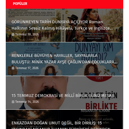
POPÜLER
GÖRÜNMEYEN TARİH DÜNYAYA AÇILIYOR Roman
Halkının Sessiz Kalmış Hikâyesi, Türkçe ve İngilizce
Olarak Okuyucuyla Buluştu
Temmuz 19, 2026
RENKLERLE BÜYÜYEN HAYALLER, SAYFALARLA
BULUŞTU: MİNİK YAZAR AYŞE ÇAĞLIN'DAN ÇOCUKLARA
ANLAMLI BİR ESER
Temmuz 17, 2026
15 TEMMUZ DEMOKRASİ VE MİLLÎ BİRLİK GÜNÜ MESAJI
Temmuz 14, 2026
ENKAZDAN DOĞAN UMUT DEĞİL, BİR DİRİLİŞ: 15