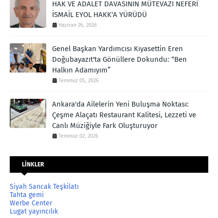
HAK VE ADALET DAVASININ MÜTEVAZI NEFERİ
İSMAİL EYOL HAKK'A YÜRÜDÜ
Haziran 26, 2026
Genel Başkan Yardımcısı Kıyasettin Eren
Doğubayazıt'ta Gönüllere Dokundu: “Ben
Halkın Adamıyım”
Temmuz 05, 2026
Ankara'da Ailelerin Yeni Buluşma Noktası:
Çeşme Alaçatı Restaurant Kalitesi, Lezzeti ve
Canlı Müziğiyle Fark Oluşturuyor
Temmuz 02, 2026
LİNKLER
Siyah Sancak Teşkilatı
Tahta gemi
Werbe Center
Lugat yayıncılık