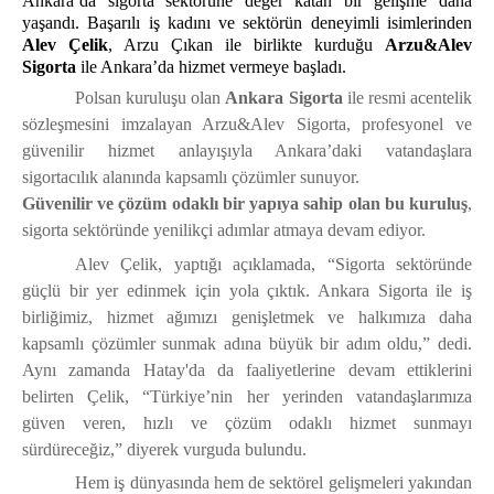
Ankara’da sigorta sektörüne değer katan bir gelişme daha
yaşandı. Başarılı iş kadını ve sektörün deneyimli isimlerinden
Alev Çelik
, Arzu Çıkan ile birlikte kurduğu
Arzu&Alev
Sigorta
ile Ankara’da hizmet vermeye başladı.
Polsan kuruluşu olan
Ankara Sigorta
ile resmi acentelik
sözleşmesini imzalayan Arzu&Alev Sigorta, profesyonel ve
güvenilir hizmet anlayışıyla Ankara’daki vatandaşlara
sigortacılık alanında kapsamlı çözümler sunuyor.
Güvenilir ve çözüm odaklı bir yapıya sahip olan bu kuruluş
,
sigorta sektöründe yenilikçi adımlar atmaya devam ediyor.
Alev Çelik, yaptığı açıklamada, “Sigorta sektöründe
güçlü bir yer edinmek için yola çıktık. Ankara Sigorta ile iş
birliğimiz, hizmet ağımızı genişletmek ve halkımıza daha
kapsamlı çözümler sunmak adına büyük bir adım oldu,” dedi.
Aynı zamanda Hatay'da da faaliyetlerine devam ettiklerini
belirten Çelik, “Türkiye’nin her yerinden vatandaşlarımıza
güven veren, hızlı ve çözüm odaklı hizmet sunmayı
sürdüreceğiz,” diyerek vurguda bulundu.
Hem iş dünyasında hem de sektörel gelişmeleri yakından