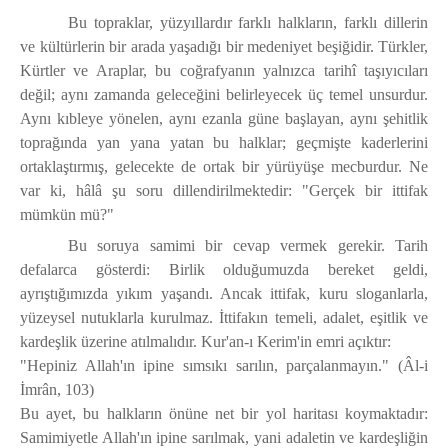
Bu topraklar, yüzyıllardır farklı halkların, farklı dillerin
ve kültürlerin bir arada yaşadığı bir medeniyet beşiğidir. Türkler,
Kürtler ve Araplar, bu coğrafyanın yalnızca tarihî taşıyıcıları
değil; aynı zamanda geleceğini belirleyecek üç temel unsurdur.
Aynı kıbleye yönelen, aynı ezanla güne başlayan, aynı şehitlik
toprağında yan yana yatan bu halklar; geçmişte kaderlerini
ortaklaştırmış, gelecekte de ortak bir yürüyüşe mecburdur. Ne
var ki, hâlâ şu soru dillendirilmektedir:
"Gerçek bir ittifak
mümkün mü?"
Bu soruya samimi bir cevap vermek gerekir. Tarih
defalarca gösterdi: Birlik olduğumuzda bereket geldi,
ayrıştığımızda yıkım yaşandı. Ancak ittifak, kuru sloganlarla,
yüzeysel nutuklarla kurulmaz. İttifakın temeli, adalet, eşitlik ve
kardeşlik üzerine atılmalıdır. Kur'an-ı Kerim'in emri açıktır:
"Hepiniz Allah'ın ipine sımsıkı sarılın, parçalanmayın."
(Âl-i
İmrân, 103)
Bu ayet, bu halkların önüne net bir yol haritası koymaktadır:
Samimiyetle Allah'ın ipine sarılmak, yani adaletin ve kardeşliğin