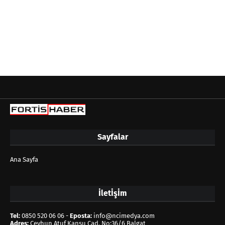
Sayfalar
Ana Sayfa
İletİşİm
Tel:
0850 520 06 06 -
Eposta:
info@ncimedya.com
Adres:
Ceyhun Atuf Kansu Cad. No:36/6 Balgat