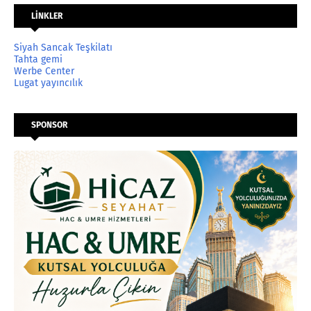
LİNKLER
Siyah Sancak Teşkilatı
Tahta gemi
Werbe Center
Lugat yayıncılık
SPONSOR