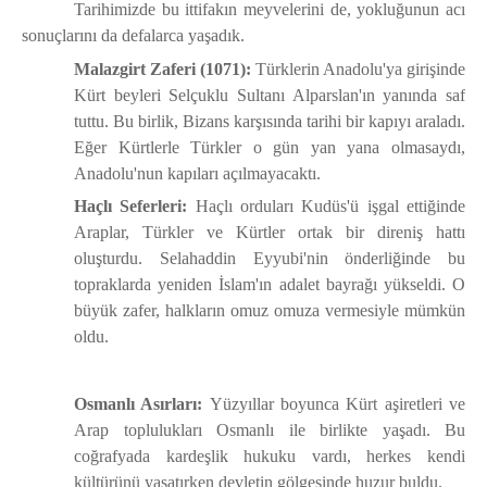
Tarihimizde bu ittifakın meyvelerini de, yokluğunun acı
sonuçlarını da defalarca yaşadık.
Malazgirt Zaferi (1071):
Türklerin Anadolu'ya girişinde
Kürt beyleri Selçuklu Sultanı Alparslan'ın yanında saf
tuttu. Bu birlik, Bizans karşısında tarihi bir kapıyı araladı.
Eğer Kürtlerle Türkler o gün yan yana olmasaydı,
Anadolu'nun kapıları açılmayacaktı.
Haçlı Seferleri:
Haçlı orduları Kudüs'ü işgal ettiğinde
Araplar, Türkler ve Kürtler ortak bir direniş hattı
oluşturdu. Selahaddin Eyyubi'nin önderliğinde bu
topraklarda yeniden İslam'ın adalet bayrağı yükseldi. O
büyük zafer, halkların omuz omuza vermesiyle mümkün
oldu.
Osmanlı Asırları:
Yüzyıllar boyunca Kürt aşiretleri ve
Arap toplulukları Osmanlı ile birlikte yaşadı. Bu
coğrafyada kardeşlik hukuku vardı, herkes kendi
kültürünü yaşatırken devletin gölgesinde huzur buldu.