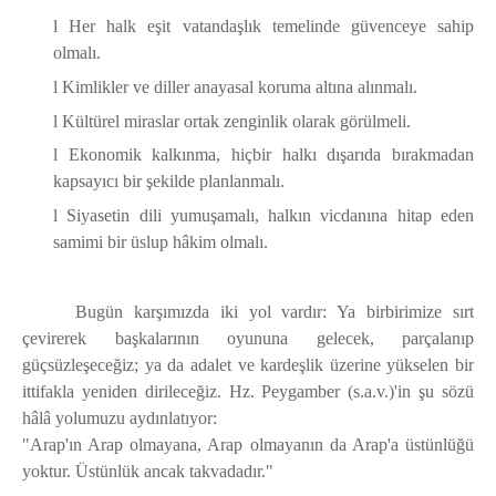
l
Her halk eşit vatandaşlık temelinde güvenceye sahip
olmalı.
l
Kimlikler ve diller anayasal koruma altına alınmalı.
l
Kültürel miraslar ortak zenginlik olarak görülmeli.
l
Ekonomik kalkınma, hiçbir halkı dışarıda bırakmadan
kapsayıcı bir şekilde planlanmalı.
l
Siyasetin dili yumuşamalı, halkın vicdanına hitap eden
samimi bir üslup hâkim olmalı.
Bugün karşımızda iki yol vardır: Ya birbirimize sırt
çevirerek başkalarının oyununa gelecek, parçalanıp
güçsüzleşeceğiz; ya da adalet ve kardeşlik üzerine yükselen bir
ittifakla yeniden dirileceğiz. Hz. Peygamber (s.a.v.)'in şu sözü
hâlâ yolumuzu aydınlatıyor:
"Arap'ın Arap olmayana, Arap olmayanın da Arap'a üstünlüğü
yoktur. Üstünlük ancak takvadadır."