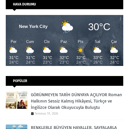
HAVA DURUMU
30°C
New York City
Per
Cum
Cts
Paz
Pts
Sal
Çar
31°C
31°C
31°C
32°C
32°C
33°C
32°C
24°C
24°C
23°C
23°C
24°C
26°C
24°C
POPÜLER
GÖRÜNMEYEN TARİH DÜNYAYA AÇILIYOR Roman
Halkının Sessiz Kalmış Hikâyesi, Türkçe ve
İngilizce Olarak Okuyucuyla Buluştu
Temmuz 19, 2026
RENKLERLE BÜYÜYEN HAYALLER, SAYFALARLA