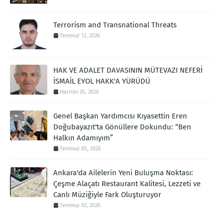
Terrorism and Transnational Threats
Temmuz 12, 2026
HAK VE ADALET DAVASININ MÜTEVAZI NEFERİ
İSMAİL EYOL HAKK'A YÜRÜDÜ
Haziran 26, 2026
Genel Başkan Yardımcısı Kıyasettin Eren
Doğubayazıt'ta Gönüllere Dokundu: “Ben
Halkın Adamıyım”
Temmuz 05, 2026
Ankara'da Ailelerin Yeni Buluşma Noktası:
Çeşme Alaçatı Restaurant Kalitesi, Lezzeti ve
Canlı Müziğiyle Fark Oluşturuyor
Temmuz 02, 2026