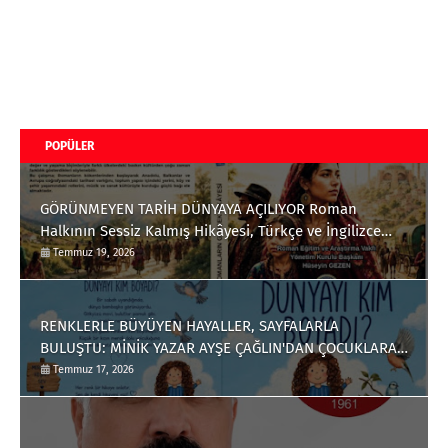
POPÜLER
GÖRÜNMEYEN TARİH DÜNYAYA AÇILIYOR Roman
Halkının Sessiz Kalmış Hikâyesi, Türkçe ve İngilizce
Olarak Okuyucuyla Buluştu
Temmuz 19, 2026
RENKLERLE BÜYÜYEN HAYALLER, SAYFALARLA
BULUŞTU: MİNİK YAZAR AYŞE ÇAĞLIN'DAN ÇOCUKLARA
ANLAMLI BİR ESER
Temmuz 17, 2026