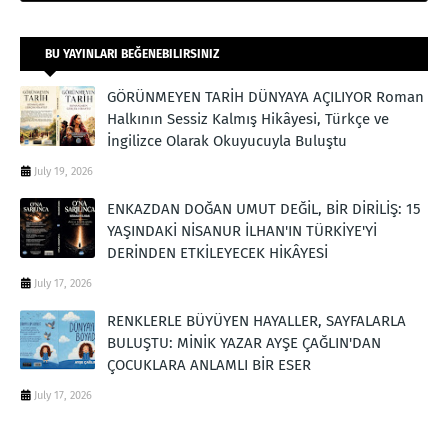
BU YAYINLARI BEĞENEBILIRSINIZ
GÖRÜNMEYEN TARİH DÜNYAYA AÇILIYOR Roman
Halkının Sessiz Kalmış Hikâyesi, Türkçe ve
İngilizce Olarak Okuyucuyla Buluştu
July 19, 2026
ENKAZDAN DOĞAN UMUT DEĞİL, BİR DİRİLİŞ: 15
YAŞINDAKİ NİSANUR İLHAN'IN TÜRKİYE'Yİ
DERİNDEN ETKİLEYECEK HİKÂYESİ
July 17, 2026
RENKLERLE BÜYÜYEN HAYALLER, SAYFALARLA
BULUŞTU: MİNİK YAZAR AYŞE ÇAĞLIN'DAN
ÇOCUKLARA ANLAMLI BİR ESER
July 17, 2026