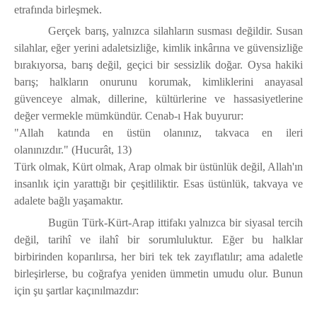
etrafında birleşmek.
Gerçek barış, yalnızca silahların susması değildir. Susan
silahlar, eğer yerini adaletsizliğe, kimlik inkârına ve güvensizliğe
bırakıyorsa, barış değil, geçici bir sessizlik doğar. Oysa hakiki
barış; halkların onurunu korumak, kimliklerini anayasal
güvenceye almak, dillerine, kültürlerine ve hassasiyetlerine
değer vermekle mümkündür. Cenab-ı Hak buyurur:
"Allah katında en üstün olanınız, takvaca en ileri
olanınızdır."
(Hucurât, 13)
Türk olmak, Kürt olmak, Arap olmak bir üstünlük değil, Allah'ın
insanlık için yarattığı bir çeşitliliktir. Esas üstünlük, takvaya ve
adalete bağlı yaşamaktır.
Bugün Türk-Kürt-Arap ittifakı yalnızca bir siyasal tercih
değil, tarihî ve ilahî bir sorumluluktur. Eğer bu halklar
birbirinden koparılırsa, her biri tek tek zayıflatılır; ama adaletle
birleşirlerse, bu coğrafya yeniden ümmetin umudu olur. Bunun
için şu şartlar kaçınılmazdır: