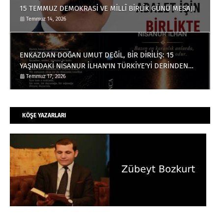
15 TEMMUZ DEMOKRASİ VE MİLLÎ BİRLİK GÜNÜ MESAJI
Temmuz 14, 2026
ENKAZDAN DOĞAN UMUT DEĞİL, BİR DİRİLİŞ: 15
YAŞINDAKİ NİSANUR İLHAN'IN TÜRKİYE'Yİ DERİNDEN
ETKİLEYECEK HİKÂYESİ
Temmuz 17, 2026
KÖŞE YAZARLARI