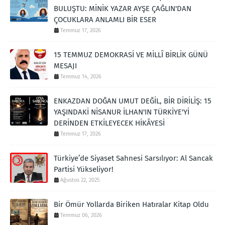
BULUŞTU: MİNİK YAZAR AYŞE ÇAĞLIN'DAN
ÇOCUKLARA ANLAMLI BİR ESER
Temmuz 17, 2026
15 TEMMUZ DEMOKRASİ VE MİLLÎ BİRLİK GÜNÜ
MESAJI
Temmuz 14, 2026
ENKAZDAN DOĞAN UMUT DEĞİL, BİR DİRİLİŞ: 15
YAŞINDAKİ NİSANUR İLHAN'IN TÜRKİYE'Yİ
DERİNDEN ETKİLEYECEK HİKÂYESİ
Temmuz 17, 2026
Türkiye’de Siyaset Sahnesi Sarsılıyor: Al Sancak
Partisi Yükseliyor!
Ağustos 22, 2025
Bir Ömür Yollarda Biriken Hatıralar Kitap Oldu
Temmuz 06, 2026