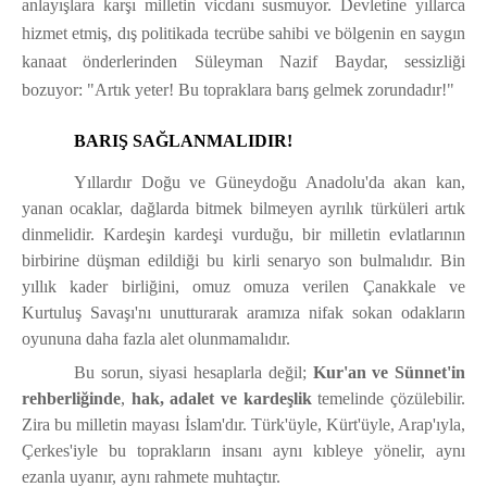
anlayışlara karşı milletin vicdanı susmuyor. Devletine yıllarca
hizmet etmiş, dış politikada tecrübe sahibi ve bölgenin en saygın
kanaat önderlerinden Süleyman Nazif Baydar, sessizliği
bozuyor: "Artık yeter! Bu topraklara barış gelmek zorundadır!"
BARIŞ SAĞLANMALIDIR!
Yıllardır Doğu ve Güneydoğu Anadolu'da akan kan,
yanan ocaklar, dağlarda bitmek bilmeyen ayrılık türküleri artık
dinmelidir. Kardeşin kardeşi vurduğu, bir milletin evlatlarının
birbirine düşman edildiği bu kirli senaryo son bulmalıdır. Bin
yıllık kader birliğini, omuz omuza verilen Çanakkale ve
Kurtuluş Savaşı'nı unutturarak aramıza nifak sokan odakların
oyununa daha fazla alet olunmamalıdır.
Bu sorun, siyasi hesaplarla değil;
Kur'an ve Sünnet'in
rehberliğinde
,
hak, adalet ve kardeşlik
temelinde çözülebilir.
Zira bu milletin mayası İslam'dır. Türk'üyle, Kürt'üyle, Arap'ıyla,
Çerkes'iyle bu toprakların insanı aynı kıbleye yönelir, aynı
ezanla uyanır, aynı rahmete muhtaçtır.