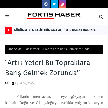
GÖRÜNMEYEN TARİH DÜNYAYA AÇILIYOR Roman Halkının
ENK
Sessiz Kalmış Hikâyesi, Türkçe ve İngilizce Olarak Okuyucuyla
Nİ
F
Buluştu
Hİ
L
Ana Sayfa
“Artık Yeter! Bu Topraklara Barış Gelmek Zorunda”
A
S
“Artık Yeter! Bu Topraklara
H
Barış Gelmek Zorunda”
.
Eylül 07, 2025
Yıllardır süren acılar, dinmeyen gözyaşları artık son
bulmalı. Doğu ve Güneydoğu'yu ayrılıkla yoğurmak isteyen