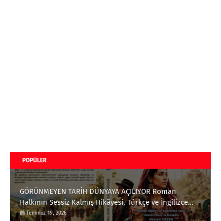
POPÜLER
GÖRÜNMEYEN TARİH DÜNYAYA AÇILIYOR Roman
Halkının Sessiz Kalmış Hikâyesi, Türkçe ve İngilizce
Olarak Okuyucuyla Buluştu
Temmuz 19, 2026