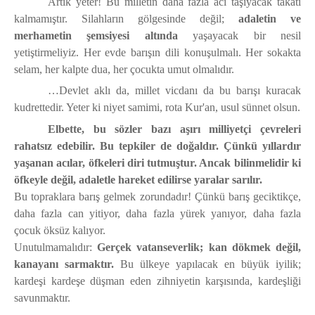
Artık yeter! Bu milletin daha fazla acı taşıyacak takati
kalmamıştır. Silahların gölgesinde değil;
adaletin ve
merhametin şemsiyesi altında
yaşayacak bir nesil
yetiştirmeliyiz. Her evde barışın dili konuşulmalı. Her sokakta
selam, her kalpte dua, her çocukta umut olmalıdır.
…Devlet aklı da, millet vicdanı da bu barışı kuracak
kudrettedir. Yeter ki niyet samimi, rota Kur'an, usul sünnet olsun.
Elbette, bu sözler bazı aşırı milliyetçi çevreleri
rahatsız edebilir. Bu tepkiler de doğaldır. Çünkü yıllardır
yaşanan acılar, öfkeleri diri tutmuştur.
Ancak bilinmelidir ki
öfkeyle değil, adaletle hareket edilirse yaralar sarılır.
Bu topraklara barış gelmek zorundadır! Çünkü barış geciktikçe,
daha fazla can yitiyor, daha fazla yürek yanıyor, daha fazla
çocuk öksüz kalıyor.
Unutulmamalıdır:
Gerçek vatanseverlik; kan dökmek değil,
kanayanı sarmaktır.
Bu ülkeye yapılacak en büyük iyilik;
kardeşi kardeşe düşman eden zihniyetin karşısında, kardeşliği
savunmaktır.