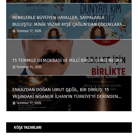
RENKLERLE BÜYÜYEN HAYALLER, SAYFALARLA
BULUŞTU: MİNİK YAZAR AYŞE ÇAĞLIN'DAN ÇOCUKLARA
ANLAMLI BİR ESER
Temmuz 17, 2026
15 TEMMUZ DEMOKRASİ VE MİLLÎ BİRLİK GÜNÜ MESAJI
Temmuz 14, 2026
ENKAZDAN DOĞAN UMUT DEĞİL, BİR DİRİLİŞ: 15
YAŞINDAKİ NİSANUR İLHAN'IN TÜRKİYE'Yİ DERİNDEN
ETKİLEYECEK HİKÂYESİ
Temmuz 17, 2026
KÖŞE YAZARLARI