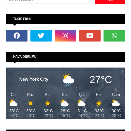
TAKİP EDİN
HAVA DURUMU
27°C
New York City
Cts
Paz
Pts
Sal
Çar
Per
Cum
33°C
33°C
32°C
28°C
31°C
33°C
30°C
24°C
23°C
22°C
25°C
24°C
24°C
22°C