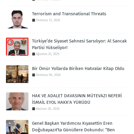
Terrorism and Transnational Threats
Temmuz 12, 2026
Türkiye’de Siyaset Sahnesi Sarsılıyor: Al Sancak
Partisi Yükseliyor!
Ağustos 22, 2025
Bir Ömür Yollarda Biriken Hatıralar Kitap Oldu
Temmuz 06, 2026
HAK VE ADALET DAVASININ MÜTEVAZI NEFERİ
İSMAİL EYOL HAKK'A YÜRÜDÜ
Haziran 26, 2026
Genel Başkan Yardımcısı Kıyasettin Eren
Doğubayazıt'ta Gönüllere Dokundu: “Ben