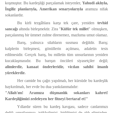
koşmuştur. Bu kardeşliği parçalamak isteyenler,
Yahudi aklıyla,
İngiliz planlarıyla, Amerikan senaryolarıyla
aramıza nifak
sokanlardır.
Bu kirli tezgâhlara karşı tek çare, yeniden
tevhid
sancağı
altında birleşmektir. Zira "
Küfür tek millet
" olmuşken,
parçalanmış bir ümmet zulme direnemez, mazluma umut olamaz.
Barış, yalnızca silahların susması değildir. Barış;
kalplerin birleşmesi, gönüllerin açılması, adaletin tesis
edilmesidir. Gerçek barış, bu milletin tüm unsurlarının yeniden
kucaklaşmasıdır. Bu barışın öncüleri siyasetçiler değil;
alimlerdir, kanaat önderleridir, vicdan sahibi imanlı
yüreklerdir.
Her camide bu çağrı yapılmalı, her kürsüde bu kardeşlik
haykırılmalı, her evde bu dua yankılanmalıdır:
"Allah'ım! Aramıza düşmanlık sokanları kahret!
Kardeşliğimizi zedeleyen her fitneyi bertaraf et!"
Yıllardır süren bu kardeş kavgası, sadece canlarımızı
değil; umutlarımızı, istikbalimizi, birliğimizi de aldı elimizden.