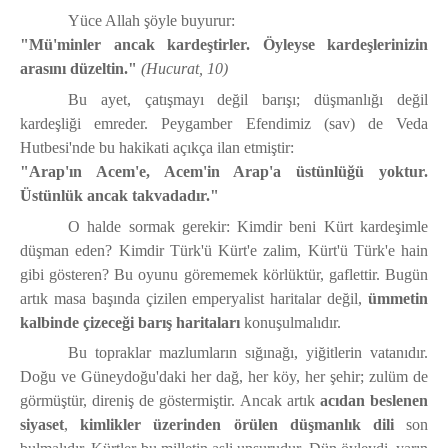
Yüce Allah şöyle buyurur:
"Mü'minler ancak kardeştirler. Öyleyse kardeşlerinizin
arasını düzeltin."
(Hucurat, 10)
Bu ayet, çatışmayı değil barışı; düşmanlığı değil
kardeşliği emreder. Peygamber Efendimiz (sav) de Veda
Hutbesi'nde bu hakikati açıkça ilan etmiştir:
"Arap'ın Acem'e, Acem'in Arap'a üstünlüğü yoktur.
Üstünlük ancak takvadadır."
O halde sormak gerekir: Kimdir beni Kürt kardeşimle
düşman eden? Kimdir Türk'ü Kürt'e zalim, Kürt'ü Türk'e hain
gibi gösteren? Bu oyunu görememek körlüktür, gaflettir. Bugün
artık masa başında çizilen emperyalist haritalar değil,
ümmetin
kalbinde çizeceği barış haritaları
konuşulmalıdır.
Bu topraklar mazlumların sığınağı, yiğitlerin vatanıdır.
Doğu ve Güneydoğu'daki her dağ, her köy, her şehir; zulüm de
görmüştür, direniş de göstermiştir. Ancak artık
acıdan beslenen
siyaset
,
kimlikler üzerinden örülen düşmanlık dili
son