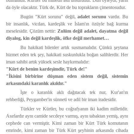
bulmalıdır. Kürtler bu milletin asli unsurudur. Dün öyleydi, yarın
da öyle olacaktır. Türk de, Kürt de bu toprakların çimentosudur.
Bugün "Kürt sorunu" değil,
adalet sorunu
vardır. Bu
bir insanlık, vicdan, kardeşlik ve İslam'ın özüyle bağ kurma
meselesidir. Çözüm nettir:
Zulüm değil adalet, dayatma değil
diyalog, kin değil kardeşlik, öfke değil merhamet…
Bu hakikati bilenler artık susmamalıdır. Çünkü şeytana
hizmet eden tek şey, hakikati suskunlukla boğan salihlerdir. Her
iman sahibi artık yüksek sesle haykırmalıdır:
"Kürt de benim kardeşimdir, Türk de!"
"İkisini birbirine düşman eden sistem değil, sistemin
arkasındaki karanlık akıldır."
İşte o karanlık aklı dağıtacak tek nur, Kur'an'ın
rehberliği, Peygamber'in sünneti ve adil bir iman iradesidir.
Türkler ve Kürtler, bu coğrafyanın iki kadim milletidir.
Asırlardır aynı camide secdeye varmış, aynı tabaktan yemiş, aynı
cephede can vermiştir. Kimi zaman bir Kürt Türk komutanın
emrinde, kimi zaman bir Türk Kürt şeyhinin arkasında cihada