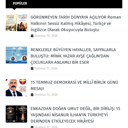
POPÜLER
GÖRÜNMEYEN TARİH DÜNYAYA AÇILIYOR Roman
Halkının Sessiz Kalmış Hikâyesi, Türkçe ve
İngilizce Olarak Okuyucuyla Buluştu
Temmuz 19, 2026
RENKLERLE BÜYÜYEN HAYALLER, SAYFALARLA
BULUŞTU: MİNİK YAZAR AYŞE ÇAĞLIN'DAN
ÇOCUKLARA ANLAMLI BİR ESER
Temmuz 17, 2026
15 TEMMUZ DEMOKRASİ VE MİLLÎ BİRLİK GÜNÜ
MESAJI
Temmuz 14, 2026
ENKAZDAN DOĞAN UMUT DEĞİL, BİR DİRİLİŞ: 15
YAŞINDAKİ NİSANUR İLHAN'IN TÜRKİYE'Yİ
DERİNDEN ETKİLEYECEK HİKÂYESİ
Temmuz 17, 2026