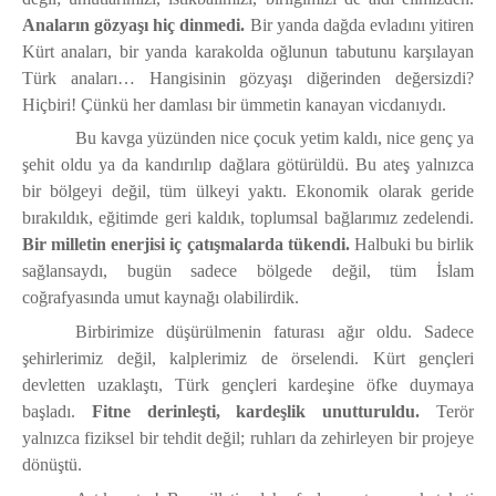
Anaların gözyaşı hiç dinmedi.
Bir yanda dağda evladını yitiren
Kürt anaları, bir yanda karakolda oğlunun tabutunu karşılayan
Türk anaları… Hangisinin gözyaşı diğerinden değersizdi?
Hiçbiri! Çünkü her damlası bir ümmetin kanayan vicdanıydı.
Bu kavga yüzünden nice çocuk yetim kaldı, nice genç ya
şehit oldu ya da kandırılıp dağlara götürüldü. Bu ateş yalnızca
bir bölgeyi değil, tüm ülkeyi yaktı. Ekonomik olarak geride
bırakıldık, eğitimde geri kaldık, toplumsal bağlarımız zedelendi.
Bir milletin enerjisi iç çatışmalarda tükendi.
Halbuki bu birlik
sağlansaydı, bugün sadece bölgede değil, tüm İslam
coğrafyasında umut kaynağı olabilirdik.
Birbirimize düşürülmenin faturası ağır oldu. Sadece
şehirlerimiz değil, kalplerimiz de örselendi. Kürt gençleri
devletten uzaklaştı, Türk gençleri kardeşine öfke duymaya
başladı.
Fitne derinleşti, kardeşlik unutturuldu.
Terör
yalnızca fiziksel bir tehdit değil; ruhları da zehirleyen bir projeye
dönüştü.