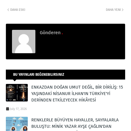
DAHA ESKI
DAHA YENI
Gönderen
.
BU YAYINLARI BEĞENEBILIRSINIZ
ENKAZDAN DOĞAN UMUT DEĞİL, BİR DİRİLİŞ: 15
YAŞINDAKİ NİSANUR İLHAN'IN TÜRKİYE'Yİ
DERİNDEN ETKİLEYECEK HİKÂYESİ
July 17, 2026
RENKLERLE BÜYÜYEN HAYALLER, SAYFALARLA
BULUŞTU: MİNİK YAZAR AYŞE ÇAĞLIN'DAN