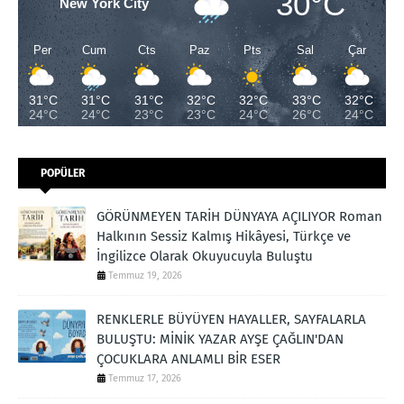
30°C
New York City
Per
Cum
Cts
Paz
Pts
Sal
Çar
31°C
31°C
31°C
32°C
32°C
33°C
32°C
24°C
24°C
23°C
23°C
24°C
26°C
24°C
POPÜLER
GÖRÜNMEYEN TARİH DÜNYAYA AÇILIYOR Roman
Halkının Sessiz Kalmış Hikâyesi, Türkçe ve
İngilizce Olarak Okuyucuyla Buluştu
Temmuz 19, 2026
RENKLERLE BÜYÜYEN HAYALLER, SAYFALARLA
BULUŞTU: MİNİK YAZAR AYŞE ÇAĞLIN'DAN
ÇOCUKLARA ANLAMLI BİR ESER
Temmuz 17, 2026