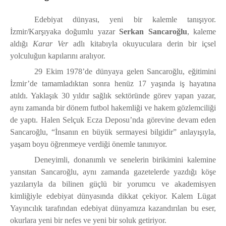
Edebiyat dünyası, yeni bir kalemle tanışıyor.
İzmir/Karşıyaka doğumlu yazar
Serkan Sancaroğlu
, kaleme
aldığı
Karar Ver
adlı kitabıyla okuyuculara derin bir içsel
yolculuğun kapılarını aralıyor.
29 Ekim 1978’de dünyaya gelen Sancaroğlu, eğitimini
İzmir’de tamamladıktan sonra henüz 17 yaşında iş hayatına
atıldı. Yaklaşık 30 yıldır sağlık sektöründe görev yapan yazar,
aynı zamanda bir dönem futbol hakemliği ve hakem gözlemciliği
de yaptı. Halen Selçuk Ecza Deposu’nda görevine devam eden
Sancaroğlu, “İnsanın en büyük sermayesi bilgidir” anlayışıyla,
yaşam boyu öğrenmeye verdiği önemle tanınıyor.
Deneyimli, donanımlı ve senelerin birikimini kalemine
yansıtan Sancaroğlu, aynı zamanda gazetelerde yazdığı köşe
yazılarıyla da bilinen güçlü bir yorumcu ve akademisyen
kimliğiyle edebiyat dünyasında dikkat çekiyor. Kalem Lügat
Yayıncılık tarafından edebiyat dünyamıza kazandırılan bu eser,
okurlara yeni bir nefes ve yeni bir soluk getiriyor.