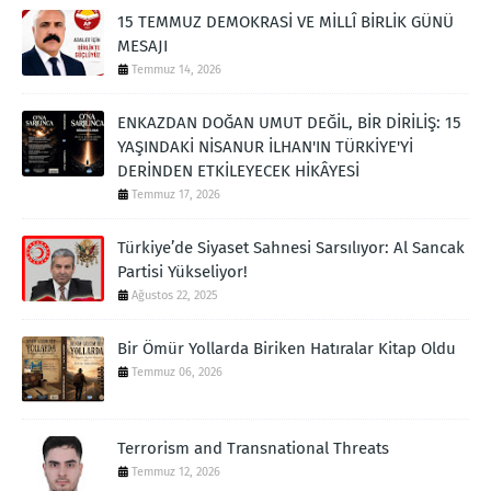
15 TEMMUZ DEMOKRASİ VE MİLLÎ BİRLİK GÜNÜ
MESAJI
Temmuz 14, 2026
ENKAZDAN DOĞAN UMUT DEĞİL, BİR DİRİLİŞ: 15
YAŞINDAKİ NİSANUR İLHAN'IN TÜRKİYE'Yİ
DERİNDEN ETKİLEYECEK HİKÂYESİ
Temmuz 17, 2026
Türkiye’de Siyaset Sahnesi Sarsılıyor: Al Sancak
Partisi Yükseliyor!
Ağustos 22, 2025
Bir Ömür Yollarda Biriken Hatıralar Kitap Oldu
Temmuz 06, 2026
Terrorism and Transnational Threats
Temmuz 12, 2026