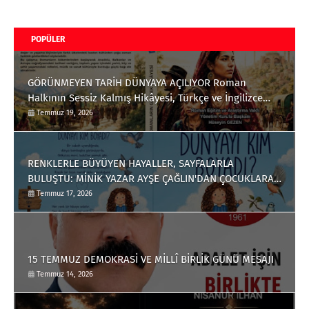
POPÜLER
GÖRÜNMEYEN TARİH DÜNYAYA AÇILIYOR Roman
Halkının Sessiz Kalmış Hikâyesi, Türkçe ve İngilizce
Olarak Okuyucuyla Buluştu
Temmuz 19, 2026
RENKLERLE BÜYÜYEN HAYALLER, SAYFALARLA
BULUŞTU: MİNİK YAZAR AYŞE ÇAĞLIN'DAN ÇOCUKLARA
ANLAMLI BİR ESER
Temmuz 17, 2026
15 TEMMUZ DEMOKRASİ VE MİLLÎ BİRLİK GÜNÜ MESAJI
Temmuz 14, 2026