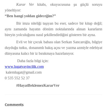
Karar Ver
kitabı, okuyucusuna şu güçlü soruyu
yöneltiyor:
“Ben hangi yoldan gideceğim?”
Bir imza niteliği taşıyan bu eser, sadece bir kitap değil;
aynı zamanda hayatın dönüm noktalarında alınan kararların
bireyin yolculuğunu nasıl şekillendirdiğini gösteren bir ayna.
Evli ve bir çocuk babası olan Serkan Sancaroğlu, bilgiye
duyduğu tutku, donanımlı bakış açısı ve yazma azmiyle edebiyat
dünyasına kalıcı bir iz bırakmaya hazırlanıyor.
Daha fazla bilgi için:
www.lugatyayincilik.com
kalemlugat@gmail.com
0 535 552 52 37
#HayatBeklemezKararVer
Comments