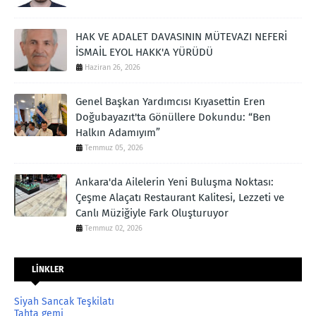
HAK VE ADALET DAVASININ MÜTEVAZI NEFERİ
İSMAİL EYOL HAKK'A YÜRÜDÜ
Haziran 26, 2026
Genel Başkan Yardımcısı Kıyasettin Eren
Doğubayazıt'ta Gönüllere Dokundu: “Ben
Halkın Adamıyım”
Temmuz 05, 2026
Ankara'da Ailelerin Yeni Buluşma Noktası:
Çeşme Alaçatı Restaurant Kalitesi, Lezzeti ve
Canlı Müziğiyle Fark Oluşturuyor
Temmuz 02, 2026
LİNKLER
Siyah Sancak Teşkilatı
Tahta gemi