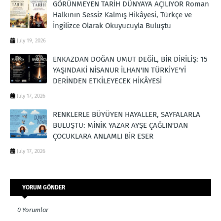
GÖRÜNMEYEN TARİH DÜNYAYA AÇILIYOR Roman
Halkının Sessiz Kalmış Hikâyesi, Türkçe ve
İngilizce Olarak Okuyucuyla Buluştu
July 19, 2026
ENKAZDAN DOĞAN UMUT DEĞİL, BİR DİRİLİŞ: 15
YAŞINDAKİ NİSANUR İLHAN'IN TÜRKİYE'Yİ
DERİNDEN ETKİLEYECEK HİKÂYESİ
July 17, 2026
RENKLERLE BÜYÜYEN HAYALLER, SAYFALARLA
BULUŞTU: MİNİK YAZAR AYŞE ÇAĞLIN'DAN
ÇOCUKLARA ANLAMLI BİR ESER
July 17, 2026
YORUM GÖNDER
0 Yorumlar