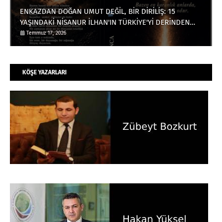
ENKAZDAN DOĞAN UMUT DEĞİL, BİR DİRİLİŞ: 15
YAŞINDAKİ NİSANUR İLHAN'IN TÜRKİYE'Yİ DERİNDEN
ETKİLEYECEK HİKÂYESİ
Temmuz 17, 2026
KÖŞE YAZARLARI