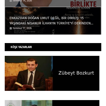
Temmuz 14, 2026
ENKAZDAN DOĞAN UMUT DEĞİL, BİR DİRİLİŞ: 15
YAŞINDAKİ NİSANUR İLHAN'IN TÜRKİYE'Yİ DERİNDEN
ETKİLEYECEK HİKÂYESİ
Temmuz 17, 2026
KÖŞE YAZARLARI