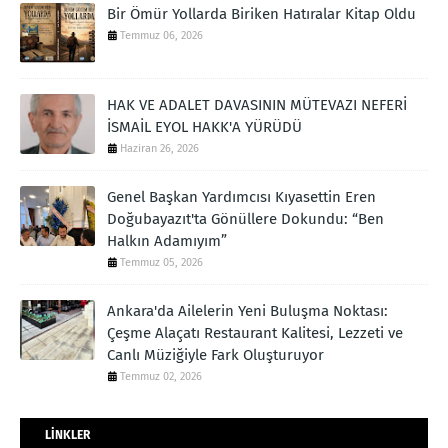
Bir Ömür Yollarda Biriken Hatıralar Kitap Oldu
Temmuz 06, 2026
HAK VE ADALET DAVASININ MÜTEVAZI NEFERİ
İSMAİL EYOL HAKK'A YÜRÜDÜ
Haziran 26, 2026
Genel Başkan Yardımcısı Kıyasettin Eren
Doğubayazıt'ta Gönüllere Dokundu: “Ben
Halkın Adamıyım”
Temmuz 05, 2026
Ankara'da Ailelerin Yeni Buluşma Noktası:
Çeşme Alaçatı Restaurant Kalitesi, Lezzeti ve
Canlı Müziğiyle Fark Oluşturuyor
Temmuz 02, 2026
LİNKLER