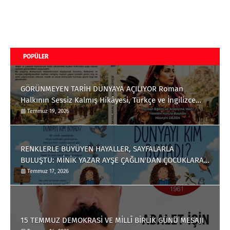
POPÜLER
GÖRÜNMEYEN TARİH DÜNYAYA AÇILIYOR Roman
Halkının Sessiz Kalmış Hikâyesi, Türkçe ve İngilizce
Olarak Okuyucuyla Buluştu
Temmuz 19, 2026
RENKLERLE BÜYÜYEN HAYALLER, SAYFALARLA
BULUŞTU: MİNİK YAZAR AYŞE ÇAĞLIN'DAN ÇOCUKLARA
ANLAMLI BİR ESER
Temmuz 17, 2026
15 TEMMUZ DEMOKRASİ VE MİLLÎ BİRLİK GÜNÜ MESAJI