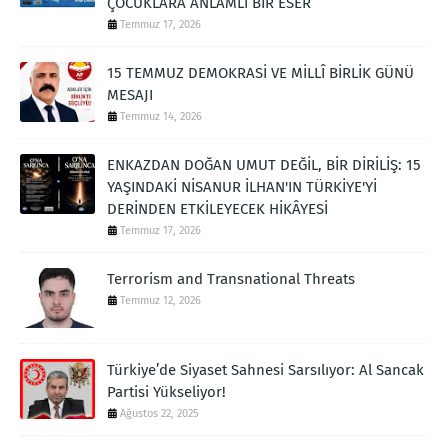
ÇOCUKLARA ANLAMLI BİR ESER
Temmuz 17, 2026
15 TEMMUZ DEMOKRASİ VE MİLLÎ BİRLİK GÜNÜ
MESAJI
Temmuz 14, 2026
ENKAZDAN DOĞAN UMUT DEĞİL, BİR DİRİLİŞ: 15
YAŞINDAKİ NİSANUR İLHAN'IN TÜRKİYE'Yİ
DERİNDEN ETKİLEYECEK HİKÂYESİ
Temmuz 17, 2026
Terrorism and Transnational Threats
Temmuz 12, 2026
Türkiye’de Siyaset Sahnesi Sarsılıyor: Al Sancak
Partisi Yükseliyor!
Ağustos 22, 2025