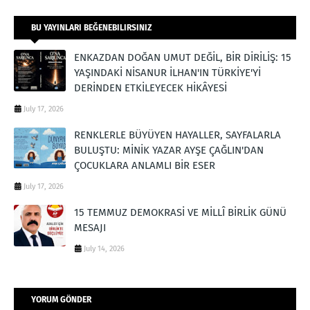
BU YAYINLARI BEĞENEBILIRSINIZ
ENKAZDAN DOĞAN UMUT DEĞİL, BİR DİRİLİŞ: 15
YAŞINDAKİ NİSANUR İLHAN'IN TÜRKİYE'Yİ
DERİNDEN ETKİLEYECEK HİKÂYESİ
July 17, 2026
RENKLERLE BÜYÜYEN HAYALLER, SAYFALARLA
BULUŞTU: MİNİK YAZAR AYŞE ÇAĞLIN'DAN
ÇOCUKLARA ANLAMLI BİR ESER
July 17, 2026
15 TEMMUZ DEMOKRASİ VE MİLLÎ BİRLİK GÜNÜ
MESAJI
July 14, 2026
YORUM GÖNDER