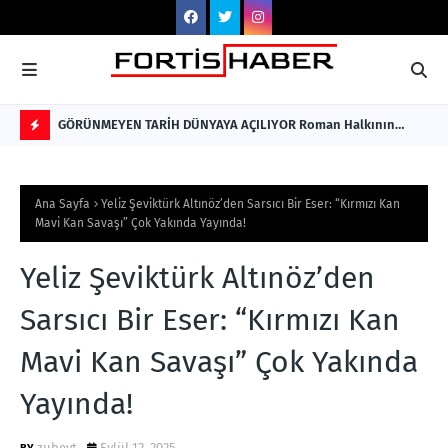
GÖRÜNMEYEN TARİH DÜNYAYA AÇILIYOR Roman Halkının
ENK
Sessiz Kalmış Hikâyesi, Türkçe ve İngilizce Olarak Okuyucuyla
Nİ
F
Buluştu
Hİ
L
Ana Sayfa
Yeliz Şeviktürk Altınöz’den Sarsıcı Bir Eser: “Kırmızı Kan
A
Mavi Kan Savaşı” Çok Yakında Yayında!
S
Yeliz Şeviktürk Altınöz’den
H
Sarsıcı Bir Eser: “Kırmızı Kan
Mavi Kan Savaşı” Çok Yakında
Yayında!
zubeyt
Eylül 12, 2025