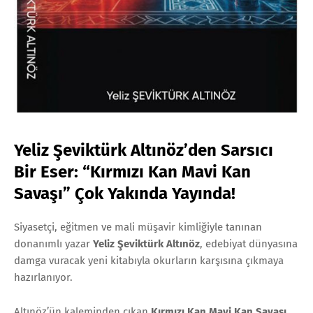
Yeliz Şeviktürk Altınöz’den Sarsıcı
Bir Eser: “Kırmızı Kan Mavi Kan
Savaşı” Çok Yakında Yayında!
Siyasetçi, eğitmen ve mali müşavir kimliğiyle tanınan
donanımlı yazar
Yeliz Şeviktürk Altınöz
, edebiyat dünyasına
damga vuracak yeni kitabıyla okurların karşısına çıkmaya
hazırlanıyor.
Altınöz’ün kaleminden çıkan
Kırmızı Kan Mavi Kan Savaşı
,