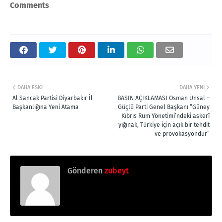
Comments
DAHA ESKI
DAHA YENI
Al Sancak Partisi Diyarbakır İl
BASIN AÇIKLAMASI Osman Ünsal –
Başkanlığına Yeni Atama
Güçlü Parti Genel Başkanı “Güney
Kıbrıs Rum Yönetimi’ndeki askerî
yığınak, Türkiye için açık bir tehdit
ve provokasyondur”
Gönderen
zubeyt