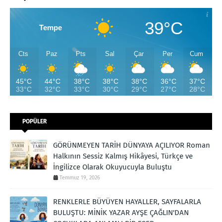
39°C
Tempe
Cts
Paz
Pts
Sal
Çar
Per
Cum
45°C
44°C
38°C
38°C
38°C
36°C
37°C
33°C
32°C
33°C
30°C
29°C
27°C
28°C
POPÜLER
GÖRÜNMEYEN TARİH DÜNYAYA AÇILIYOR Roman
Halkının Sessiz Kalmış Hikâyesi, Türkçe ve
İngilizce Olarak Okuyucuyla Buluştu
Temmuz 19, 2026
RENKLERLE BÜYÜYEN HAYALLER, SAYFALARLA
BULUŞTU: MİNİK YAZAR AYŞE ÇAĞLIN'DAN