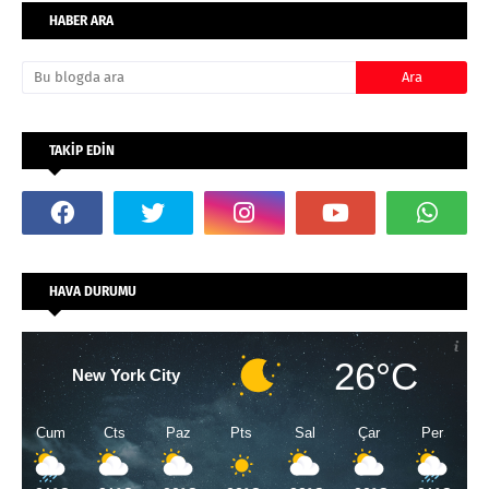
HABER ARA
TAKİP EDİN
HAVA DURUMU
26°C
New York City
Cum
Cts
Paz
Pts
Sal
Çar
Per