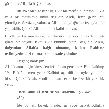
gönülden Allah'la bağ kurmasıdır.
Bu ayet bize gösterir ki, zikir bir mekânla, bir toplulukla
veya bir merasimle sınırlı değildir.
Zikir, içten gelen bir
yöneliştir.
Sessizce, yalnızca Allah'ın duyduğu bir fısıltıyla bile
yapılabilir. Çünkü Allah kulunun kalbini duyar.
Elbette ki bir mürşidden, bir âlimden manevi rehberlik almak
güzel bir şeydir; fakat zikir bununla sınırlı değildir.
Zikir,
doğrudan Allah'a bağlı olmanın, kulun Rabbine
teslimiyetini diri tutmasının en sade yoludur.
Ey genç kardeşim!
Allah'ı anmak için kimseden izin alman gerekmez. Elini kaldırıp
"Ya Rab!" demen yeter. Kalbini aç, dilinle söyle, gönlünle
hisset. Çünkü Allah, kendisini anan her kalbe özel bir yakınlık
verir:
"Beni anın ki Ben de sizi anayım."
(Bakara,
152)
İşte bu, en büyük müjde, en yüce tarikat: Allah'la