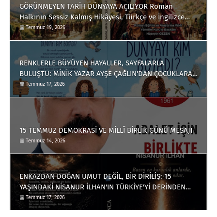
GÖRÜNMEYEN TARİH DÜNYAYA AÇILIYOR Roman
Halkının Sessiz Kalmış Hikâyesi, Türkçe ve İngilizce
Olarak Okuyucuyla Buluştu
Temmuz 19, 2026
RENKLERLE BÜYÜYEN HAYALLER, SAYFALARLA
BULUŞTU: MİNİK YAZAR AYŞE ÇAĞLIN'DAN ÇOCUKLARA
ANLAMLI BİR ESER
Temmuz 17, 2026
15 TEMMUZ DEMOKRASİ VE MİLLÎ BİRLİK GÜNÜ MESAJI
Temmuz 14, 2026
ENKAZDAN DOĞAN UMUT DEĞİL, BİR DİRİLİŞ: 15
YAŞINDAKİ NİSANUR İLHAN'IN TÜRKİYE'Yİ DERİNDEN
ETKİLEYECEK HİKÂYESİ
Temmuz 17, 2026