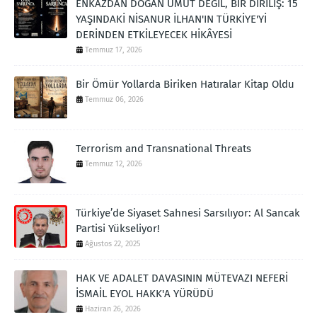
ENKAZDAN DOĞAN UMUT DEĞİL, BİR DİRİLİŞ: 15
YAŞINDAKİ NİSANUR İLHAN'IN TÜRKİYE'Yİ
DERİNDEN ETKİLEYECEK HİKÂYESİ
Temmuz 17, 2026
Bir Ömür Yollarda Biriken Hatıralar Kitap Oldu
Temmuz 06, 2026
Terrorism and Transnational Threats
Temmuz 12, 2026
Türkiye’de Siyaset Sahnesi Sarsılıyor: Al Sancak
Partisi Yükseliyor!
Ağustos 22, 2025
HAK VE ADALET DAVASININ MÜTEVAZI NEFERİ
İSMAİL EYOL HAKK'A YÜRÜDÜ
Haziran 26, 2026