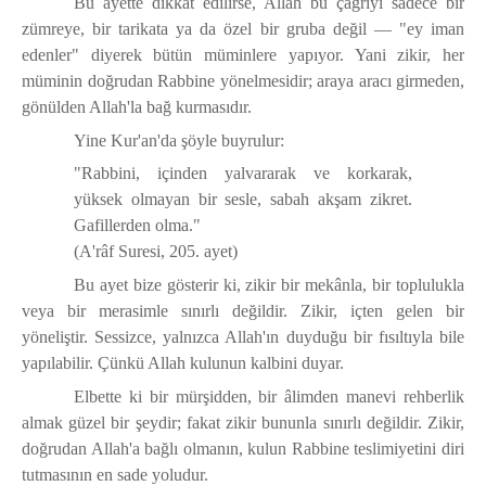
Bu ayette dikkat edilirse, Allah bu çağrıyı sadece bir
zümreye, bir tarikata ya da özel bir gruba değil —
"ey iman
edenler"
diyerek bütün müminlere yapıyor. Yani zikir, her
müminin doğrudan Rabbine yönelmesidir; araya aracı girmeden,
gönülden Allah'la bağ kurmasıdır.
Yine Kur'an'da şöyle buyrulur:
"Rabbini, içinden yalvararak ve korkarak,
yüksek olmayan bir sesle, sabah akşam zikret.
Gafillerden olma."
(A'râf Suresi, 205. ayet)
Bu ayet bize gösterir ki, zikir bir mekânla, bir toplulukla
veya bir merasimle sınırlı değildir.
Zikir, içten gelen bir
yöneliştir.
Sessizce, yalnızca Allah'ın duyduğu bir fısıltıyla bile
yapılabilir. Çünkü Allah kulunun kalbini duyar.
Elbette ki bir mürşidden, bir âlimden manevi rehberlik
almak güzel bir şeydir; fakat zikir bununla sınırlı değildir.
Zikir,
doğrudan Allah'a bağlı olmanın, kulun Rabbine teslimiyetini diri
tutmasının en sade yoludur.