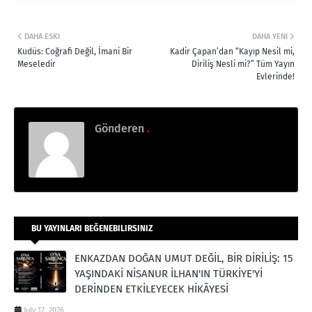
DAHA ESKI
DAHA YENI
Kudüs: Coğrafi Değil, İmani Bir
Kadir Çapan’dan “Kayıp Nesil mi,
Meseledir
Diriliş Nesli mi?” Tüm Yayın
Evlerinde!
Gönderen
.
BU YAYINLARI BEĞENEBILIRSINIZ
ENKAZDAN DOĞAN UMUT DEĞİL, BİR DİRİLİŞ: 15
YAŞINDAKİ NİSANUR İLHAN'IN TÜRKİYE'Yİ
DERİNDEN ETKİLEYECEK HİKÂYESİ
July 17, 2026