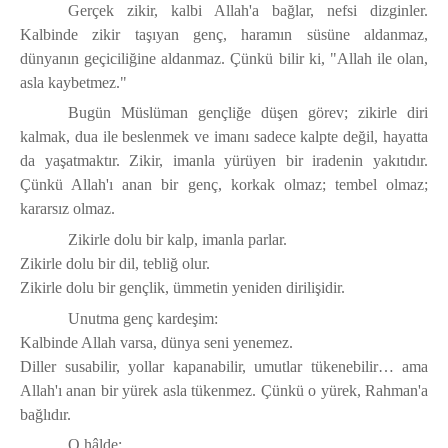
Gerçek zikir, kalbi Allah'a bağlar, nefsi dizginler.
Kalbinde zikir taşıyan genç, haramın süsüne aldanmaz,
dünyanın geçiciliğine aldanmaz. Çünkü bilir ki,
"Allah ile olan,
asla kaybetmez."
Bugün Müslüman gençliğe düşen görev; zikirle diri
kalmak, dua ile beslenmek ve imanı sadece kalpte değil, hayatta
da yaşatmaktır. Zikir, imanla yürüyen bir iradenin yakıtıdır.
Çünkü Allah'ı anan bir genç, korkak olmaz; tembel olmaz;
kararsız olmaz.
Zikirle dolu bir kalp, imanla parlar.
Zikirle dolu bir dil, tebliğ olur.
Zikirle dolu bir gençlik, ümmetin yeniden dirilişidir.
Unutma genç kardeşim:
Kalbinde Allah varsa, dünya seni yenemez.
Diller susabilir, yollar kapanabilir, umutlar tükenebilir… ama
Allah'ı anan bir yürek asla tükenmez.
Çünkü o yürek, Rahman'a
bağlıdır.
O hâlde;