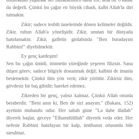
da değerli. Çünkü bu çağın en büyük cihadı,
kalbi Allah'la diri
tutmaktır.
Zikir; sadece tesbih tanelerinde dönen kelimeler değildir.
Zikir, ruhun Allah'a yönelişidir. Zikir, unutan bir dünyada
hatırlamaktır. Zikir, gafletin girdabında "Ben buradayım
Rabbim!" diyebilmektir.
Ey genç kardeşim!
Sen bu çağın ümidi, ümmetin yüreğinde yeşeren filizsin. Sana
düşen görev, sadece bilgiyle donanmak değil; kalbini de imanla
beslemektir. Çünkü
ilim yön verir, zikir yürütür.
Zikirsiz ilim,
gövdesiz bir baş gibidir; hareket edemez.
Zikreden bir genç, yalnız kalmaz. Çünkü Allah onunla
beraberdir. "Beni anın ki, Ben de sizi anayım." (Bakara, 152)
ayetinin muhatabı odur. Her sabah güne "La ilahe illallah"
diyerek başlar, geceye "Elhamdülillah" diyerek veda eder. Her
nefeste Rabbini hatırlayan bir kalp, imtihanın ortasında bile
sarsılmaz.