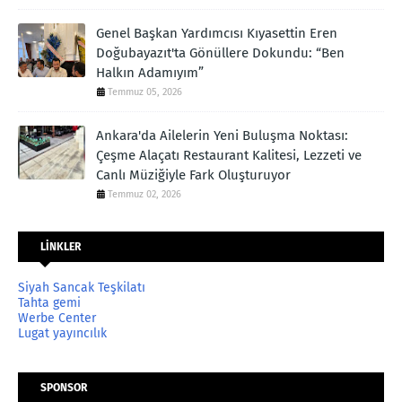
Genel Başkan Yardımcısı Kıyasettin Eren
Doğubayazıt'ta Gönüllere Dokundu: “Ben
Halkın Adamıyım”
Temmuz 05, 2026
Ankara'da Ailelerin Yeni Buluşma Noktası:
Çeşme Alaçatı Restaurant Kalitesi, Lezzeti ve
Canlı Müziğiyle Fark Oluşturuyor
Temmuz 02, 2026
LİNKLER
Siyah Sancak Teşkilatı
Tahta gemi
Werbe Center
Lugat yayıncılık
SPONSOR