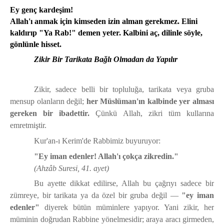
Ey genç kardeşim!
Allah'ı anmak için kimseden izin alman gerekmez. Elini
kaldırıp "Ya Rab!" demen yeter. Kalbini aç, dilinle söyle,
gönlünle hisset.
Zikir Bir Tarikata Bağlı Olmadan da Yapılır
Zikir, sadece belli bir topluluğa, tarikata veya gruba
mensup olanların değil;
her Müslüman'ın kalbinde yer alması
gereken bir ibadettir.
Çünkü Allah, zikri tüm kullarına
emretmiştir.
Kur'an-ı Kerim'de Rabbimiz buyuruyor:
"Ey iman edenler! Allah'ı çokça zikredin."
(Ahzâb Suresi, 41. ayet)
Bu ayette dikkat edilirse, Allah bu çağrıyı sadece bir
zümreye, bir tarikata ya da özel bir gruba değil —
"ey iman
edenler"
diyerek bütün müminlere yapıyor. Yani zikir, her
müminin doğrudan Rabbine yönelmesidir; araya aracı girmeden,