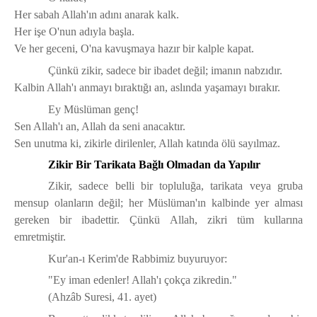
Her sabah Allah'ın adını anarak kalk.
Her işe O'nun adıyla başla.
Ve her geceni, O'na kavuşmaya hazır bir kalple kapat.
Çünkü zikir, sadece bir ibadet değil;
imanın nabzıdır.
Kalbin Allah'ı anmayı bıraktığı an, aslında yaşamayı bırakır.
Ey Müslüman genç!
Sen Allah'ı an, Allah da seni anacaktır.
Sen unutma ki,
zikirle dirilenler, Allah katında ölü sayılmaz.
Zikir Bir Tarikata Bağlı Olmadan da Yapılır
Zikir, sadece belli bir topluluğa, tarikata veya gruba
mensup olanların değil;
her Müslüman'ın kalbinde yer alması
gereken bir ibadettir.
Çünkü Allah, zikri tüm kullarına
emretmiştir.
Kur'an-ı Kerim'de Rabbimiz buyuruyor:
"Ey iman edenler! Allah'ı çokça zikredin."
(Ahzâb Suresi, 41. ayet)