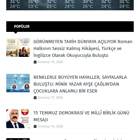
31°C
31°C
32°C
32°C
33°C
32°C
31°C
24°C
23°C
23°C
24°C
26°C
24°C
24°C
POPÜLER
GÖRÜNMEYEN TARİH DÜNYAYA AÇILIYOR Roman
Halkının Sessiz Kalmış Hikâyesi, Türkçe ve
İngilizce Olarak Okuyucuyla Buluştu
Temmuz 19, 2026
RENKLERLE BÜYÜYEN HAYALLER, SAYFALARLA
BULUŞTU: MİNİK YAZAR AYŞE ÇAĞLIN'DAN
ÇOCUKLARA ANLAMLI BİR ESER
Temmuz 17, 2026
15 TEMMUZ DEMOKRASİ VE MİLLÎ BİRLİK GÜNÜ
MESAJI
Temmuz 14, 2026