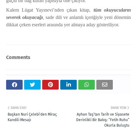
güçlü bir bağ kuran yapısıyla öne çıkıyor.
Kalem Lügat Yayınevi’nden çıkan kitap,
tüm okuyucuların
severek okuyacağı
,
sade dili ve anlamlı içeriğiyle yeni dönemin
dikkat çeken eserleri arasında yer almaya aday gösteriliyor.
Comments
DAHA ESKI
DAHA YENI
Başkan Nuri Çelebi'den Miraç
Ayhan Taş’tan Tarih ve Siyasete
Kandili Mesajı
Derinlikli Bir Bakış: “Fetih Ruhu”
Okurla Buluştu