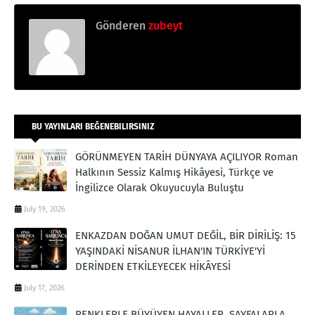
Gönderen
zubeyt
BU YAYINLARI BEĞENEBILIRSINIZ
GÖRÜNMEYEN TARİH DÜNYAYA AÇILIYOR Roman
Halkının Sessiz Kalmış Hikâyesi, Türkçe ve
İngilizce Olarak Okuyucuyla Buluştu
July 19, 2026
ENKAZDAN DOĞAN UMUT DEĞİL, BİR DİRİLİŞ: 15
YAŞINDAKİ NİSANUR İLHAN'IN TÜRKİYE'Yİ
DERİNDEN ETKİLEYECEK HİKÂYESİ
July 17, 2026
RENKLERLE BÜYÜYEN HAYALLER, SAYFALARLA