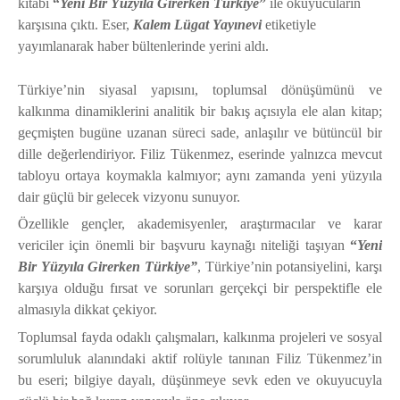
kitabı
“
Yeni Bir Yüzyıla Girerken Türkiye
”
ile okuyucuların
karşısına çıktı. Eser,
Kalem Lügat Yayınevi
etiketiyle
yayımlanarak haber bültenlerinde yerini aldı.
Türkiye’nin siyasal yapısını, toplumsal dönüşümünü ve
kalkınma dinamiklerini analitik bir bakış açısıyla ele alan kitap;
geçmişten bugüne uzanan süreci sade, anlaşılır ve bütüncül bir
dille değerlendiriyor. Filiz Tükenmez, eserinde yalnızca mevcut
tabloyu ortaya koymakla kalmıyor; aynı zamanda yeni yüzyıla
dair güçlü bir gelecek vizyonu sunuyor.
Özellikle gençler, akademisyenler, araştırmacılar ve karar
vericiler için önemli bir başvuru kaynağı niteliği taşıyan
“
Yeni
Bir Yüzyıla Girerken Türkiye”
, Türkiye’nin potansiyelini, karşı
karşıya olduğu fırsat ve sorunları gerçekçi bir perspektifle ele
almasıyla dikkat çekiyor.
Toplumsal fayda odaklı çalışmaları, kalkınma projeleri ve sosyal
sorumluluk alanındaki aktif rolüyle tanınan Filiz Tükenmez’in
bu eseri; bilgiye dayalı, düşünmeye sevk eden ve okuyucuyla