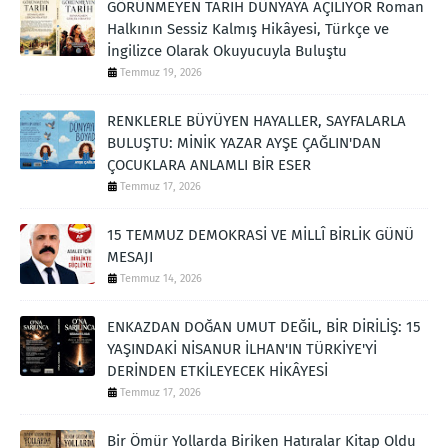
GÖRÜNMEYEN TARİH DÜNYAYA AÇILIYOR Roman
Halkının Sessiz Kalmış Hikâyesi, Türkçe ve
İngilizce Olarak Okuyucuyla Buluştu
Temmuz 19, 2026
RENKLERLE BÜYÜYEN HAYALLER, SAYFALARLA
BULUŞTU: MİNİK YAZAR AYŞE ÇAĞLIN'DAN
ÇOCUKLARA ANLAMLI BİR ESER
Temmuz 17, 2026
15 TEMMUZ DEMOKRASİ VE MİLLÎ BİRLİK GÜNÜ
MESAJI
Temmuz 14, 2026
ENKAZDAN DOĞAN UMUT DEĞİL, BİR DİRİLİŞ: 15
YAŞINDAKİ NİSANUR İLHAN'IN TÜRKİYE'Yİ
DERİNDEN ETKİLEYECEK HİKÂYESİ
Temmuz 17, 2026
Bir Ömür Yollarda Biriken Hatıralar Kitap Oldu