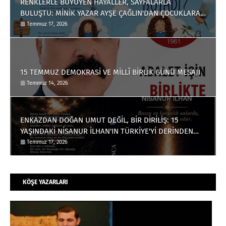
RENKLERLE BÜYÜYEN HAYALLER, SAYFALARLA
BULUŞTU: MİNİK YAZAR AYŞE ÇAĞLIN'DAN ÇOCUKLARA
ANLAMLI BİR ESER
Temmuz 17, 2026
15 TEMMUZ DEMOKRASİ VE MİLLÎ BİRLİK GÜNÜ MESAJI
Temmuz 14, 2026
ENKAZDAN DOĞAN UMUT DEĞİL, BİR DİRİLİŞ: 15
YAŞINDAKİ NİSANUR İLHAN'IN TÜRKİYE'Yİ DERİNDEN
ETKİLEYECEK HİKÂYESİ
Temmuz 17, 2026
KÖŞE YAZARLARI