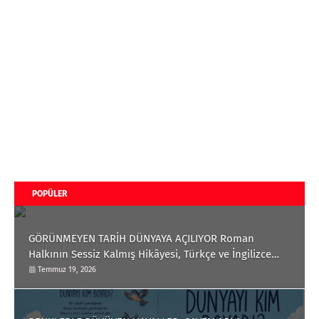
POPÜLER
GÖRÜNMEYEN TARİH DÜNYAYA AÇILIYOR Roman
Halkının Sessiz Kalmış Hikâyesi, Türkçe ve İngilizce
Olarak Okuyucuyla Buluştu
Temmuz 19, 2026