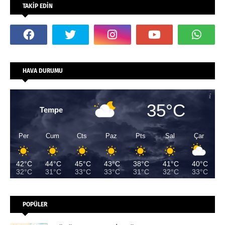
TAKİP EDİN
HAVA DURUMU
35°C
Tempe
Per
Cum
Cts
Paz
Pts
Sal
Çar
42°C
44°C
45°C
43°C
38°C
41°C
40°C
32°C
31°C
33°C
33°C
31°C
32°C
33°C
POPÜLER