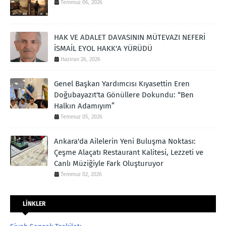
Temmuz 06, 2026
HAK VE ADALET DAVASININ MÜTEVAZI NEFERİ
İSMAİL EYOL HAKK'A YÜRÜDÜ
Haziran 26, 2026
Genel Başkan Yardımcısı Kıyasettin Eren
Doğubayazıt'ta Gönüllere Dokundu: “Ben
Halkın Adamıyım”
Temmuz 05, 2026
Ankara'da Ailelerin Yeni Buluşma Noktası:
Çeşme Alaçatı Restaurant Kalitesi, Lezzeti ve
Canlı Müziğiyle Fark Oluşturuyor
Temmuz 02, 2026
LİNKLER