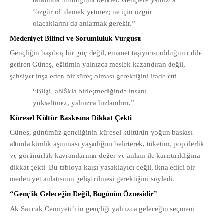
tarafında durduğunu belirler. Gençlere yalnızca
‘özgür ol’ demek yetmez; ne için özgür
olacaklarını da anlatmak gerekir.”
Medeniyet Bilinci ve Sorumluluk Vurgusu
Gençliğin başıboş bir güç değil, emanet taşıyıcısı olduğunu dile
getiren Güneş, eğitimin yalnızca meslek kazandıran değil,
şahsiyet inşa eden bir süreç olması gerektiğini ifade etti.
“Bilgi, ahlâkla birleşmediğinde insanı
yükseltmez, yalnızca hızlandırır.”
Küresel Kültür Baskısına Dikkat Çekti
Güneş, günümüz gençliğinin küresel kültürün yoğun baskısı
altında kimlik aşınması yaşadığını belirterek, tüketim, popülerlik
ve görünürlük kavramlarının değer ve anlam ile karıştırıldığına
dikkat çekti. Bu tabloya karşı yasaklayıcı değil, ikna edici bir
medeniyet anlatısının geliştirilmesi gerektiğini söyledi.
“Gençlik Geleceğin Değil, Bugünün Öznesidir”
Ak Sancak Cemiyeti’nin gençliği yalnızca geleceğin seçmeni