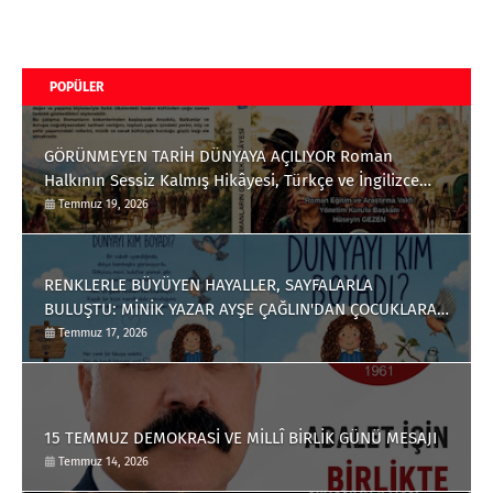
POPÜLER
GÖRÜNMEYEN TARİH DÜNYAYA AÇILIYOR Roman
Halkının Sessiz Kalmış Hikâyesi, Türkçe ve İngilizce
Olarak Okuyucuyla Buluştu
Temmuz 19, 2026
RENKLERLE BÜYÜYEN HAYALLER, SAYFALARLA
BULUŞTU: MİNİK YAZAR AYŞE ÇAĞLIN'DAN ÇOCUKLARA
ANLAMLI BİR ESER
Temmuz 17, 2026
15 TEMMUZ DEMOKRASİ VE MİLLÎ BİRLİK GÜNÜ MESAJI
Temmuz 14, 2026