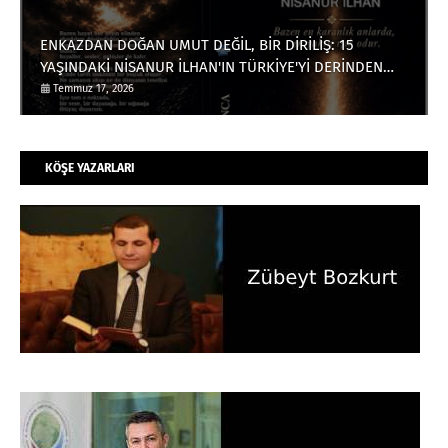
ENKAZDAN DOĞAN UMUT DEĞİL, BİR DİRİLİŞ: 15
YAŞINDAKİ NİSANUR İLHAN'IN TÜRKİYE'Yİ DERİNDEN
ETKİLEYECEK HİKÂYESİ
Temmuz 17, 2026
KÖŞE YAZARLARI