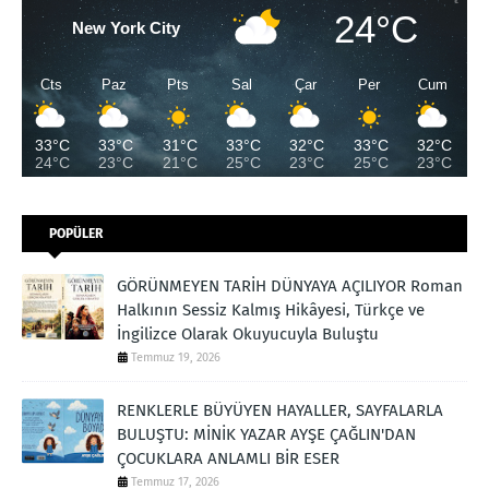
24°C
New York City
Cts
Paz
Pts
Sal
Çar
Per
Cum
33°C
33°C
31°C
33°C
32°C
33°C
32°C
24°C
23°C
21°C
25°C
23°C
25°C
23°C
POPÜLER
GÖRÜNMEYEN TARİH DÜNYAYA AÇILIYOR Roman
Halkının Sessiz Kalmış Hikâyesi, Türkçe ve
İngilizce Olarak Okuyucuyla Buluştu
Temmuz 19, 2026
RENKLERLE BÜYÜYEN HAYALLER, SAYFALARLA
BULUŞTU: MİNİK YAZAR AYŞE ÇAĞLIN'DAN
ÇOCUKLARA ANLAMLI BİR ESER
Temmuz 17, 2026