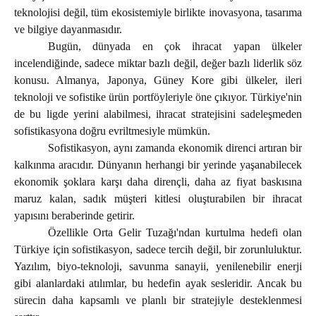
teknolojisi değil, tüm ekosistemiyle birlikte inovasyona, tasarıma
ve bilgiye dayanmasıdır.
Bugün, dünyada en çok ihracat yapan ülkeler
incelendiğinde, sadece miktar bazlı değil, değer bazlı liderlik söz
konusu. Almanya, Japonya, Güney Kore gibi ülkeler, ileri
teknoloji ve sofistike ürün portföyleriyle öne çıkıyor. Türkiye'nin
de bu ligde yerini alabilmesi, ihracat stratejisini sadeleşmeden
sofistikasyona doğru evriltmesiyle mümkün.
Sofistikasyon, aynı zamanda ekonomik direnci artıran bir
kalkınma aracıdır. Dünyanın herhangi bir yerinde yaşanabilecek
ekonomik şoklara karşı daha dirençli, daha az fiyat baskısına
maruz kalan, sadık müşteri kitlesi oluşturabilen bir ihracat
yapısını beraberinde getirir.
Özellikle Orta Gelir Tuzağı'ndan kurtulma hedefi olan
Türkiye için sofistikasyon, sadece tercih değil, bir zorunluluktur.
Yazılım, biyo-teknoloji, savunma sanayii, yenilenebilir enerji
gibi alanlardaki atılımlar, bu hedefin ayak sesleridir. Ancak bu
sürecin daha kapsamlı ve planlı bir stratejiyle desteklenmesi