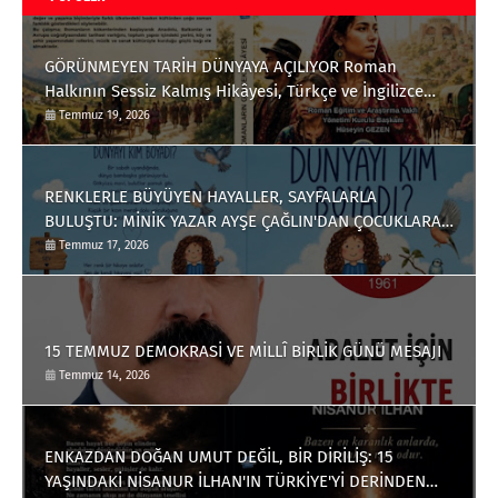
GÖRÜNMEYEN TARİH DÜNYAYA AÇILIYOR Roman
Halkının Sessiz Kalmış Hikâyesi, Türkçe ve İngilizce
Olarak Okuyucuyla Buluştu
Temmuz 19, 2026
RENKLERLE BÜYÜYEN HAYALLER, SAYFALARLA
BULUŞTU: MİNİK YAZAR AYŞE ÇAĞLIN'DAN ÇOCUKLARA
ANLAMLI BİR ESER
Temmuz 17, 2026
15 TEMMUZ DEMOKRASİ VE MİLLÎ BİRLİK GÜNÜ MESAJI
Temmuz 14, 2026
ENKAZDAN DOĞAN UMUT DEĞİL, BİR DİRİLİŞ: 15
YAŞINDAKİ NİSANUR İLHAN'IN TÜRKİYE'Yİ DERİNDEN