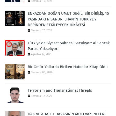
Temmuz 14, 2026
ENKAZDAN DOĞAN UMUT DEĞİL, BİR DİRİLİŞ: 15
YAŞINDAKİ NİSANUR İLHAN'IN TÜRKİYE'Yİ
DERİNDEN ETKİLEYECEK HİKÂYESİ
Temmuz 17, 2026
Türkiye’de Siyaset Sahnesi Sarsılıyor: Al Sancak
Partisi Yükseliyor!
Ağustos 22, 2025
Bir Ömür Yollarda Biriken Hatıralar Kitap Oldu
Temmuz 06, 2026
Terrorism and Transnational Threats
Temmuz 12, 2026
HAK VE ADALET DAVASININ MÜTEVAZI NEFERİ