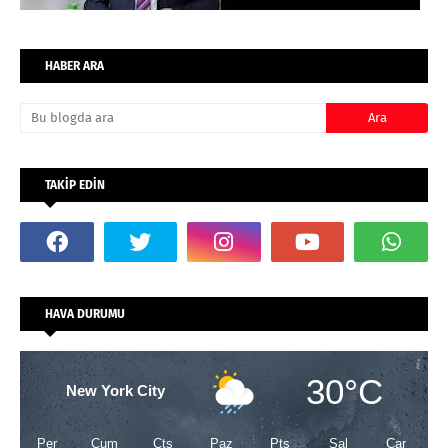
HABER ARA
TAKİP EDİN
HAVA DURUMU
30°C
New York City
Per
Cum
Cts
Paz
Pts
Sal
Çar