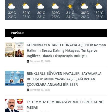
32°C
32°C
30°C
32°C
31°C
36°C
32°C
23°C
23°C
23°C
25°C
24°C
26°C
25°C
POPÜLER
GÖRÜNMEYEN TARİH DÜNYAYA AÇILIYOR Roman
Halkının Sessiz Kalmış Hikâyesi, Türkçe ve
İngilizce Olarak Okuyucuyla Buluştu
Temmuz 19, 2026
RENKLERLE BÜYÜYEN HAYALLER, SAYFALARLA
BULUŞTU: MİNİK YAZAR AYŞE ÇAĞLIN'DAN
ÇOCUKLARA ANLAMLI BİR ESER
Temmuz 17, 2026
15 TEMMUZ DEMOKRASİ VE MİLLÎ BİRLİK GÜNÜ
MESAJI