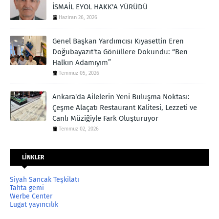
İSMAİL EYOL HAKK'A YÜRÜDÜ
Haziran 26, 2026
Genel Başkan Yardımcısı Kıyasettin Eren
Doğubayazıt'ta Gönüllere Dokundu: “Ben
Halkın Adamıyım”
Temmuz 05, 2026
Ankara'da Ailelerin Yeni Buluşma Noktası:
Çeşme Alaçatı Restaurant Kalitesi, Lezzeti ve
Canlı Müziğiyle Fark Oluşturuyor
Temmuz 02, 2026
LİNKLER
Siyah Sancak Teşkilatı
Tahta gemi
Werbe Center
Lugat yayıncılık