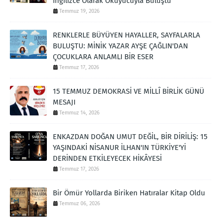
İngilizce Olarak Okuyucuyla Buluştu
Temmuz 19, 2026
RENKLERLE BÜYÜYEN HAYALLER, SAYFALARLA
BULUŞTU: MİNİK YAZAR AYŞE ÇAĞLIN'DAN
ÇOCUKLARA ANLAMLI BİR ESER
Temmuz 17, 2026
15 TEMMUZ DEMOKRASİ VE MİLLÎ BİRLİK GÜNÜ
MESAJI
Temmuz 14, 2026
ENKAZDAN DOĞAN UMUT DEĞİL, BİR DİRİLİŞ: 15
YAŞINDAKİ NİSANUR İLHAN'IN TÜRKİYE'Yİ
DERİNDEN ETKİLEYECEK HİKÂYESİ
Temmuz 17, 2026
Bir Ömür Yollarda Biriken Hatıralar Kitap Oldu
Temmuz 06, 2026