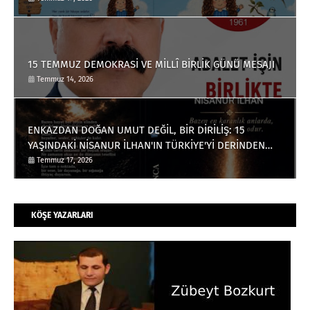
15 TEMMUZ DEMOKRASİ VE MİLLÎ BİRLİK GÜNÜ MESAJI
Temmuz 14, 2026
ENKAZDAN DOĞAN UMUT DEĞİL, BİR DİRİLİŞ: 15
YAŞINDAKİ NİSANUR İLHAN'IN TÜRKİYE'Yİ DERİNDEN
ETKİLEYECEK HİKÂYESİ
Temmuz 17, 2026
KÖŞE YAZARLARI