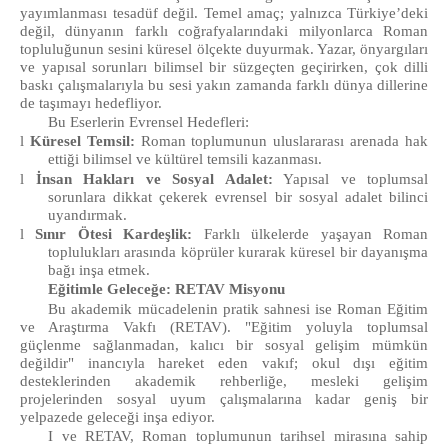
yayımlanması tesadüf değil. Temel amaç; yalnızca Türkiye’deki
değil, dünyanın farklı coğrafyalarındaki milyonlarca Roman
topluluğunun sesini küresel ölçekte duyurmak. Yazar, önyargıları
ve yapısal sorunları bilimsel bir süzgeçten geçirirken, çok dilli
baskı çalışmalarıyla bu sesi yakın zamanda farklı dünya dillerine
de taşımayı hedefliyor.
Bu Eserlerin Evrensel Hedefleri:
l
Küresel Temsil
:
Roman toplumunun uluslararası arenada hak
ettiği bilimsel ve kültürel temsili kazanması.
l
İnsan Hakları ve Sosyal Adalet:
Yapısal ve toplumsal
sorunlara dikkat çekerek evrensel bir sosyal adalet bilinci
uyandırmak.
l
Sınır Ötesi Kardeşlik:
Farklı ülkelerde yaşayan Roman
toplulukları arasında köprüler kurarak küresel bir dayanışma
bağı inşa etmek.
Eğitimle Geleceğe: RETAV Misyonu
Bu akademik mücadelenin pratik sahnesi ise Roman Eğitim
ve Araştırma Vakfı (RETAV). "Eğitim yoluyla toplumsal
güçlenme sağlanmadan, kalıcı bir sosyal gelişim mümkün
değildir" inancıyla hareket eden vakıf; okul dışı eğitim
desteklerinden akademik rehberliğe, mesleki gelişim
projelerinden sosyal uyum çalışmalarına kadar geniş bir
yelpazede geleceği inşa ediyor.
I
ve RETAV, Roman toplumunun tarihsel mirasına sahip