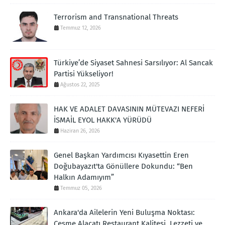
Terrorism and Transnational Threats
Temmuz 12, 2026
Türkiye’de Siyaset Sahnesi Sarsılıyor: Al Sancak
Partisi Yükseliyor!
Ağustos 22, 2025
HAK VE ADALET DAVASININ MÜTEVAZI NEFERİ
İSMAİL EYOL HAKK'A YÜRÜDÜ
Haziran 26, 2026
Genel Başkan Yardımcısı Kıyasettin Eren
Doğubayazıt'ta Gönüllere Dokundu: “Ben
Halkın Adamıyım”
Temmuz 05, 2026
Ankara'da Ailelerin Yeni Buluşma Noktası:
Çeşme Alaçatı Restaurant Kalitesi, Lezzeti ve