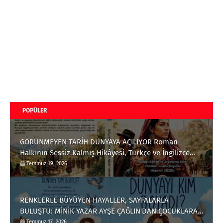
POPÜLER
GÖRÜNMEYEN TARİH DÜNYAYA AÇILIYOR Roman
Halkının Sessiz Kalmış Hikâyesi, Türkçe ve İngilizce
Olarak Okuyucuyla Buluştu
Temmuz 19, 2026
RENKLERLE BÜYÜYEN HAYALLER, SAYFALARLA
BULUŞTU: MİNİK YAZAR AYŞE ÇAĞLIN'DAN ÇOCUKLARA
ANLAMLI BİR ESER
Temmuz 17, 2026