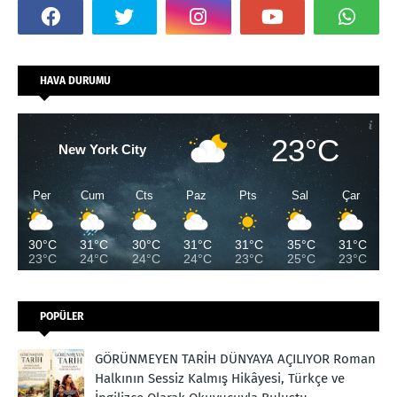
HAVA DURUMU
23°C
New York City
Per
Cum
Cts
Paz
Pts
Sal
Çar
30°C
31°C
30°C
31°C
31°C
35°C
31°C
23°C
24°C
24°C
24°C
23°C
25°C
23°C
POPÜLER
GÖRÜNMEYEN TARİH DÜNYAYA AÇILIYOR Roman
Halkının Sessiz Kalmış Hikâyesi, Türkçe ve