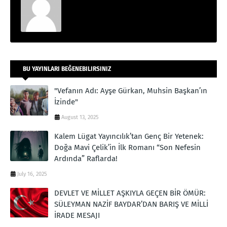
BU YAYINLARI BEĞENEBILIRSINIZ
"Vefanın Adı: Ayşe Gürkan, Muhsin Başkan’ın
İzinde"
August 13, 2025
Kalem Lügat Yayıncılık’tan Genç Bir Yetenek:
Doğa Mavi Çelik’in İlk Romanı “Son Nefesin
Ardında” Raflarda!
July 16, 2025
DEVLET VE MİLLET AŞKIYLA GEÇEN BİR ÖMÜR:
SÜLEYMAN NAZİF BAYDAR’DAN BARIŞ VE MİLLİ
İRADE MESAJI