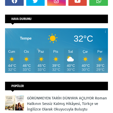
HAVA DURUMU
32°C
Tempe
Cum
Cts
Paz
Pts
Sal
Çar
Per
44°C
46°C
45°C
39°C
40°C
40°C
39°C
32°C
33°C
33°C
32°C
30°C
30°C
29°C
POPÜLER
GÖRÜNMEYEN TARİH DÜNYAYA AÇILIYOR Roman
Halkının Sessiz Kalmış Hikâyesi, Türkçe ve
İngilizce Olarak Okuyucuyla Buluştu