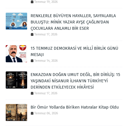
Temmuz 19, 2026
RENKLERLE BÜYÜYEN HAYALLER, SAYFALARLA
BULUŞTU: MİNİK YAZAR AYŞE ÇAĞLIN'DAN
ÇOCUKLARA ANLAMLI BİR ESER
Temmuz 17, 2026
15 TEMMUZ DEMOKRASİ VE MİLLÎ BİRLİK GÜNÜ
MESAJI
Temmuz 14, 2026
ENKAZDAN DOĞAN UMUT DEĞİL, BİR DİRİLİŞ: 15
YAŞINDAKİ NİSANUR İLHAN'IN TÜRKİYE'Yİ
DERİNDEN ETKİLEYECEK HİKÂYESİ
Temmuz 17, 2026
Bir Ömür Yollarda Biriken Hatıralar Kitap Oldu
Temmuz 06, 2026