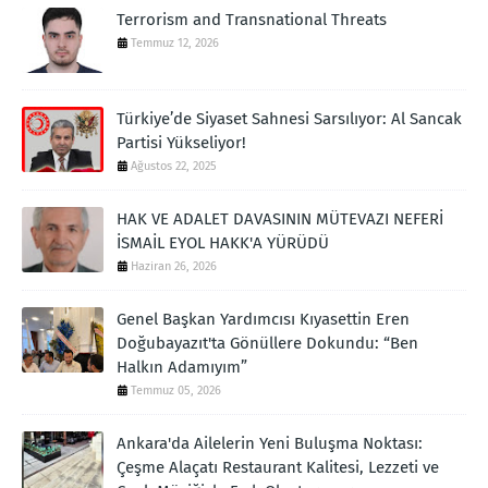
Terrorism and Transnational Threats
Temmuz 12, 2026
Türkiye’de Siyaset Sahnesi Sarsılıyor: Al Sancak
Partisi Yükseliyor!
Ağustos 22, 2025
HAK VE ADALET DAVASININ MÜTEVAZI NEFERİ
İSMAİL EYOL HAKK'A YÜRÜDÜ
Haziran 26, 2026
Genel Başkan Yardımcısı Kıyasettin Eren
Doğubayazıt'ta Gönüllere Dokundu: “Ben
Halkın Adamıyım”
Temmuz 05, 2026
Ankara'da Ailelerin Yeni Buluşma Noktası:
Çeşme Alaçatı Restaurant Kalitesi, Lezzeti ve