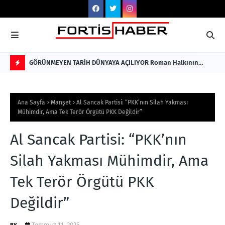
GÖRÜNMEYEN TARİH DÜNYAYA AÇILIYOR Roman Halkının
ENK
Sessiz Kalmış Hikâyesi, Türkçe ve İngilizce Olarak Okuyucuyla
Nİ
F
Buluştu
Hİ
L
Ana Sayfa
Manşet
Al Sancak Partisi: “PKK’nın Silah Yakması
A
Mühimdir, Ama Tek Terör Örgütü PKK Değildir”
S
Al Sancak Partisi: “PKK’nın
H
Silah Yakması Mühimdir, Ama
Tek Terör Örgütü PKK
Değildir”
.
Temmuz 11, 2025