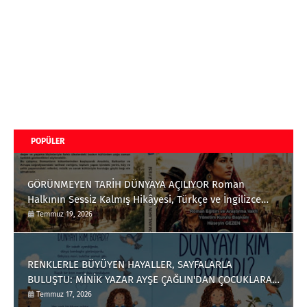
POPÜLER
GÖRÜNMEYEN TARİH DÜNYAYA AÇILIYOR Roman
Halkının Sessiz Kalmış Hikâyesi, Türkçe ve İngilizce
Olarak Okuyucuyla Buluştu
Temmuz 19, 2026
RENKLERLE BÜYÜYEN HAYALLER, SAYFALARLA
BULUŞTU: MİNİK YAZAR AYŞE ÇAĞLIN'DAN ÇOCUKLARA
ANLAMLI BİR ESER
Temmuz 17, 2026