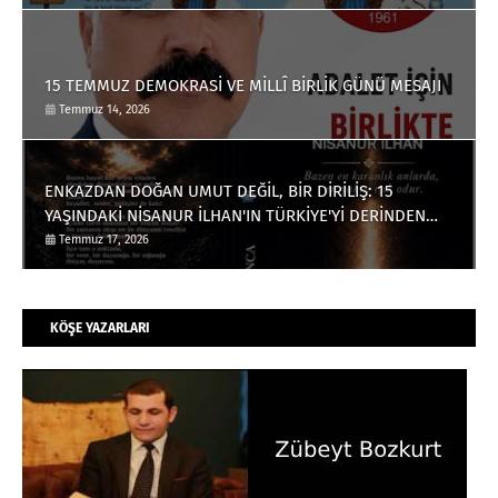
15 TEMMUZ DEMOKRASİ VE MİLLÎ BİRLİK GÜNÜ MESAJI
Temmuz 14, 2026
ENKAZDAN DOĞAN UMUT DEĞİL, BİR DİRİLİŞ: 15
YAŞINDAKİ NİSANUR İLHAN'IN TÜRKİYE'Yİ DERİNDEN
ETKİLEYECEK HİKÂYESİ
Temmuz 17, 2026
KÖŞE YAZARLARI