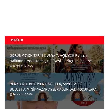
POPÜLER
GÖRÜNMEYEN TARİH DÜNYAYA AÇILIYOR Roman
Halkının Sessiz Kalmış Hikâyesi, Türkçe ve İngilizce
Olarak Okuyucuyla Buluştu
Temmuz 19, 2026
RENKLERLE BÜYÜYEN HAYALLER, SAYFALARLA
BULUŞTU: MİNİK YAZAR AYŞE ÇAĞLIN'DAN ÇOCUKLARA
ANLAMLI BİR ESER
Temmuz 17, 2026