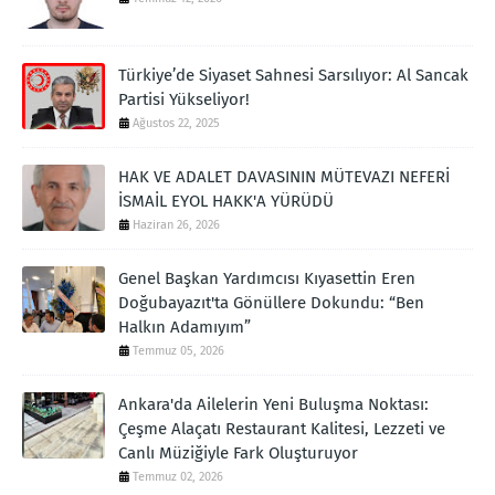
Türkiye’de Siyaset Sahnesi Sarsılıyor: Al Sancak
Partisi Yükseliyor!
Ağustos 22, 2025
HAK VE ADALET DAVASININ MÜTEVAZI NEFERİ
İSMAİL EYOL HAKK'A YÜRÜDÜ
Haziran 26, 2026
Genel Başkan Yardımcısı Kıyasettin Eren
Doğubayazıt'ta Gönüllere Dokundu: “Ben
Halkın Adamıyım”
Temmuz 05, 2026
Ankara'da Ailelerin Yeni Buluşma Noktası:
Çeşme Alaçatı Restaurant Kalitesi, Lezzeti ve
Canlı Müziğiyle Fark Oluşturuyor
Temmuz 02, 2026