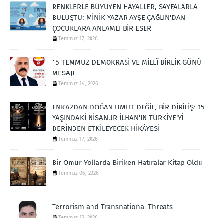
RENKLERLE BÜYÜYEN HAYALLER, SAYFALARLA
BULUŞTU: MİNİK YAZAR AYŞE ÇAĞLIN'DAN
ÇOCUKLARA ANLAMLI BİR ESER
Temmuz 17, 2026
15 TEMMUZ DEMOKRASİ VE MİLLÎ BİRLİK GÜNÜ
MESAJI
Temmuz 14, 2026
ENKAZDAN DOĞAN UMUT DEĞİL, BİR DİRİLİŞ: 15
YAŞINDAKİ NİSANUR İLHAN'IN TÜRKİYE'Yİ
DERİNDEN ETKİLEYECEK HİKÂYESİ
Temmuz 17, 2026
Bir Ömür Yollarda Biriken Hatıralar Kitap Oldu
Temmuz 06, 2026
Terrorism and Transnational Threats
Temmuz 12, 2026