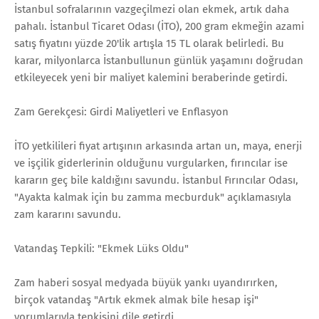
İstanbul sofralarının vazgeçilmezi olan ekmek, artık daha
pahalı. İstanbul Ticaret Odası (İTO), 200 gram ekmeğin azami
satış fiyatını yüzde 20'lik artışla 15 TL olarak belirledi. Bu
karar, milyonlarca İstanbullunun günlük yaşamını doğrudan
etkileyecek yeni bir maliyet kalemini beraberinde getirdi.
Zam Gerekçesi: Girdi Maliyetleri ve Enflasyon
İTO yetkilileri fiyat artışının arkasında artan un, maya, enerji
ve işçilik giderlerinin olduğunu vurgularken, fırıncılar ise
kararın geç bile kaldığını savundu. İstanbul Fırıncılar Odası,
"Ayakta kalmak için bu zamma mecburduk" açıklamasıyla
zam kararını savundu.
Vatandaş Tepkili: "Ekmek Lüks Oldu"
Zam haberi sosyal medyada büyük yankı uyandırırken,
birçok vatandaş "Artık ekmek almak bile hesap işi"
yorumlarıyla tepkisini dile getirdi.