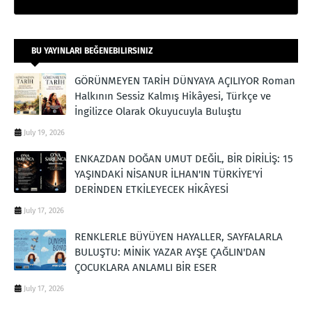
BU YAYINLARI BEĞENEBILIRSINIZ
GÖRÜNMEYEN TARİH DÜNYAYA AÇILIYOR Roman
Halkının Sessiz Kalmış Hikâyesi, Türkçe ve
İngilizce Olarak Okuyucuyla Buluştu
July 19, 2026
ENKAZDAN DOĞAN UMUT DEĞİL, BİR DİRİLİŞ: 15
YAŞINDAKİ NİSANUR İLHAN'IN TÜRKİYE'Yİ
DERİNDEN ETKİLEYECEK HİKÂYESİ
July 17, 2026
RENKLERLE BÜYÜYEN HAYALLER, SAYFALARLA
BULUŞTU: MİNİK YAZAR AYŞE ÇAĞLIN'DAN
ÇOCUKLARA ANLAMLI BİR ESER
July 17, 2026