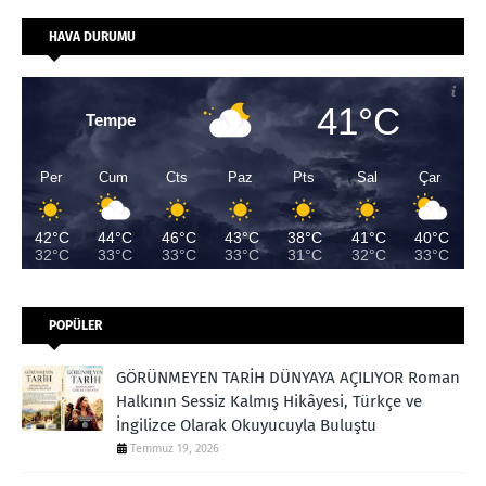
HAVA DURUMU
41°C
Tempe
Per
Cum
Cts
Paz
Pts
Sal
Çar
42°C
44°C
46°C
43°C
38°C
41°C
40°C
32°C
33°C
33°C
33°C
31°C
32°C
33°C
POPÜLER
GÖRÜNMEYEN TARİH DÜNYAYA AÇILIYOR Roman
Halkının Sessiz Kalmış Hikâyesi, Türkçe ve
İngilizce Olarak Okuyucuyla Buluştu
Temmuz 19, 2026