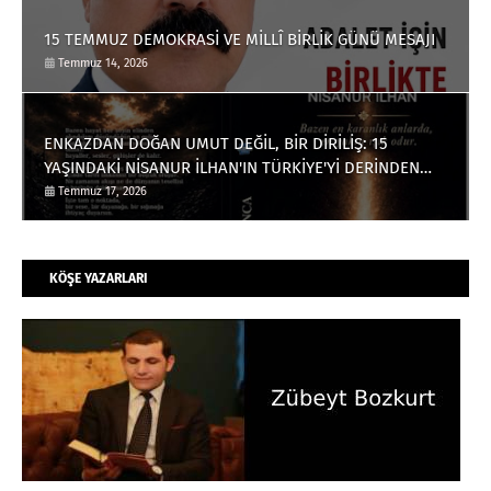
15 TEMMUZ DEMOKRASİ VE MİLLÎ BİRLİK GÜNÜ MESAJI
Temmuz 14, 2026
ENKAZDAN DOĞAN UMUT DEĞİL, BİR DİRİLİŞ: 15
YAŞINDAKİ NİSANUR İLHAN'IN TÜRKİYE'Yİ DERİNDEN
ETKİLEYECEK HİKÂYESİ
Temmuz 17, 2026
KÖŞE YAZARLARI