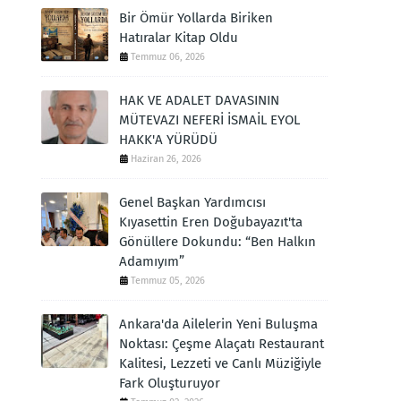
Bir Ömür Yollarda Biriken
Hatıralar Kitap Oldu
Temmuz 06, 2026
HAK VE ADALET DAVASININ
MÜTEVAZI NEFERİ İSMAİL EYOL
HAKK'A YÜRÜDÜ
Haziran 26, 2026
Genel Başkan Yardımcısı
Kıyasettin Eren Doğubayazıt'ta
Gönüllere Dokundu: “Ben Halkın
Adamıyım”
Temmuz 05, 2026
Ankara'da Ailelerin Yeni Buluşma
Noktası: Çeşme Alaçatı Restaurant
Kalitesi, Lezzeti ve Canlı Müziğiyle
Fark Oluşturuyor