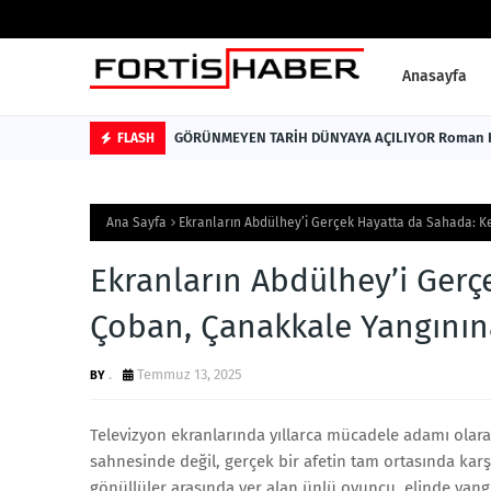
Anasayfa
GÖRÜNMEYEN 
FLASH
Ana Sayfa
Ekranların Abdülhey’i Gerçek Hayatta da Sahada: K
Ekranların Abdülhey’i Ger
Çoban, Çanakkale Yangının
.
Temmuz 13, 2025
Televizyon ekranlarında yıllarca mücadele adamı olara
sahnesinde değil, gerçek bir afetin tam ortasında ka
gönüllüler arasında yer alan ünlü oyuncu, elinde yan