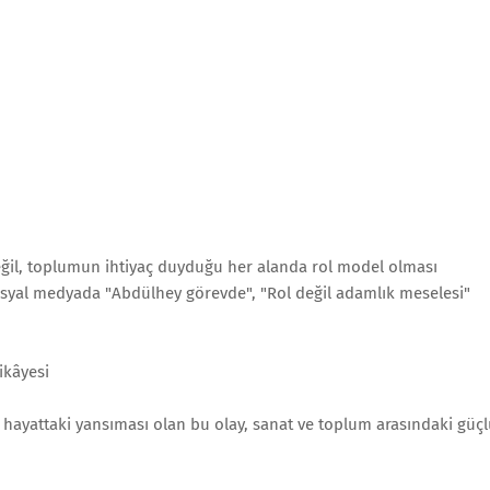
eğil, toplumun ihtiyaç duyduğu her alanda rol model olması
ı sosyal medyada "Abdülhey görevde", "Rol değil adamlık meselesi"
ikâyesi
k hayattaki yansıması olan bu olay, sanat ve toplum arasındaki güç