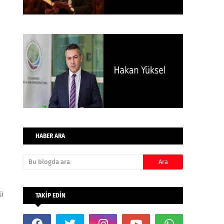
HABER ARA
lü
TAKİP EDİN