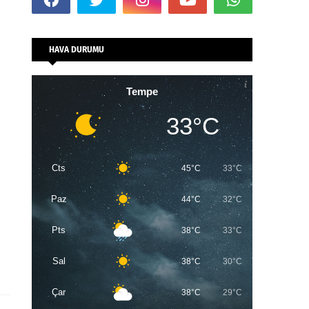
HAVA DURUMU
Tempe
33°C
Cts
45°C
33°C
Paz
44°C
32°C
Pts
38°C
33°C
Sal
38°C
30°C
Çar
38°C
29°C