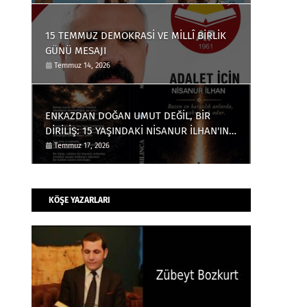
ESER
15 TEMMUZ DEMOKRASİ VE MİLLÎ BİRLİK
GÜNÜ MESAJI
Temmuz 14, 2026
ENKAZDAN DOĞAN UMUT DEĞİL, BİR
DİRİLİŞ: 15 YAŞINDAKİ NİSANUR İLHAN'IN
TÜRKİYE'Yİ DERİNDEN ETKİLEYECEK
Temmuz 17, 2026
HİKÂYESİ
KÖŞE YAZARLARI