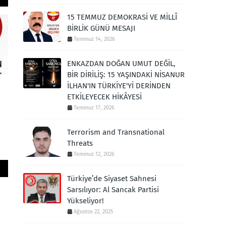
15 TEMMUZ DEMOKRASİ VE MİLLÎ
BİRLİK GÜNÜ MESAJI
Temmuz 14, 2026
ENKAZDAN DOĞAN UMUT DEĞİL,
BİR DİRİLİŞ: 15 YAŞINDAKİ NİSANUR
İLHAN'IN TÜRKİYE'Yİ DERİNDEN
ETKİLEYECEK HİKÂYESİ
Temmuz 17, 2026
Terrorism and Transnational
Threats
Temmuz 12, 2026
Türkiye’de Siyaset Sahnesi
Sarsılıyor: Al Sancak Partisi
Yükseliyor!
Ağustos 22, 2025