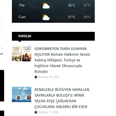
Per
36°C
27°C
Cum
37°C
28°C
POPÜLER
GÖRÜNMEYEN TARİH DÜNYAYA
I
u!
AÇILIYOR Roman Halkının Sessiz
Kalmış Hikâyesi, Türkçe ve
İngilizce Olarak Okuyucuyla
Buluştu
Temmuz 19, 2026
RENKLERLE BÜYÜYEN HAYALLER,
SAYFALARLA BULUŞTU: MİNİK
YAZAR AYŞE ÇAĞLIN'DAN
ÇOCUKLARA ANLAMLI BİR ESER
Temmuz 17, 2026