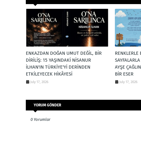
ENKAZDAN DOĞAN UMUT DEĞİL, BİR
RENKLERLE 
DİRİLİŞ: 15 YAŞINDAKİ NİSANUR
SAYFALARLA
İLHAN'IN TÜRKİYE'Yİ DERİNDEN
AYŞE ÇAĞLI
ETKİLEYECEK HİKÂYESİ
BİR ESER
July 17, 2026
July 17, 2026
YORUM GÖNDER
0 Yorumlar