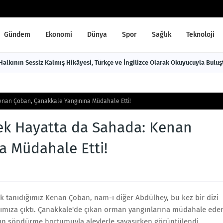
Gündem
Ekonomi
Dünya
Spor
Sağlık
Teknoloji
TARİH DÜNYAYA AÇILIYOR Roman Halkının Sessiz Kalmış Hikâyesi, Türkçe ve İngilizce Olarak Okuyucuyla Bulu
enan Çoban, Çanakkale Yangınına Müdahale Etti!
çek Hayatta da Sahada: Kenan
a Müdahale Etti!
k tanıdığımız Kenan Çoban, nam-ı diğer Abdülhey, bu kez bir dizi
rşımıza çıktı. Çanakkale'de çıkan orman yangınlarına müdahale ede
gın söndürme hortumuyla alevlerle savaşırken görüntülendi.