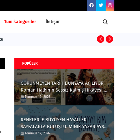
Tüm kategoriler
İletişim
ştu
ENKAZDAN DOĞ
POPÜLER
GÖRÜNMEYEN TARİH DÜNYAYA AÇILIYOR
Roman Halkının Sessiz Kalmış Hikâyesi,
Türkçe ve İngilizce Olarak Okuyucuyla
Temmuz 19, 2026
Buluştu
RENKLERLE BÜYÜYEN HAYALLER,
SAYFALARLA BULUŞTU: MİNİK YAZAR AYŞE
n
ÇAĞLIN'DAN ÇOCUKLARA ANLAMLI BİR
Temmuz 17, 2026