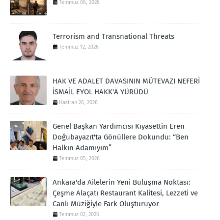
Temmuz 06, 2026
Terrorism and Transnational Threats
Temmuz 12, 2026
HAK VE ADALET DAVASININ MÜTEVAZI NEFERİ
İSMAİL EYOL HAKK'A YÜRÜDÜ
Haziran 26, 2026
Genel Başkan Yardımcısı Kıyasettin Eren
Doğubayazıt'ta Gönüllere Dokundu: “Ben
Halkın Adamıyım”
Temmuz 05, 2026
Ankara'da Ailelerin Yeni Buluşma Noktası:
Çeşme Alaçatı Restaurant Kalitesi, Lezzeti ve
Canlı Müziğiyle Fark Oluşturuyor
Temmuz 02, 2026