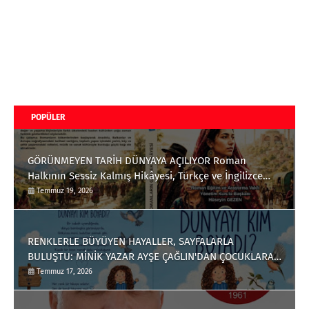
POPÜLER
GÖRÜNMEYEN TARİH DÜNYAYA AÇILIYOR Roman
Halkının Sessiz Kalmış Hikâyesi, Türkçe ve İngilizce
Olarak Okuyucuyla Buluştu
Temmuz 19, 2026
RENKLERLE BÜYÜYEN HAYALLER, SAYFALARLA
BULUŞTU: MİNİK YAZAR AYŞE ÇAĞLIN'DAN ÇOCUKLARA
ANLAMLI BİR ESER
Temmuz 17, 2026