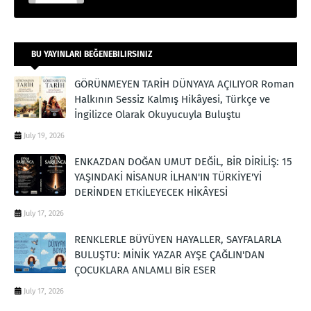
BU YAYINLARI BEĞENEBILIRSINIZ
GÖRÜNMEYEN TARİH DÜNYAYA AÇILIYOR Roman
Halkının Sessiz Kalmış Hikâyesi, Türkçe ve
İngilizce Olarak Okuyucuyla Buluştu
July 19, 2026
ENKAZDAN DOĞAN UMUT DEĞİL, BİR DİRİLİŞ: 15
YAŞINDAKİ NİSANUR İLHAN'IN TÜRKİYE'Yİ
DERİNDEN ETKİLEYECEK HİKÂYESİ
July 17, 2026
RENKLERLE BÜYÜYEN HAYALLER, SAYFALARLA
BULUŞTU: MİNİK YAZAR AYŞE ÇAĞLIN'DAN
ÇOCUKLARA ANLAMLI BİR ESER
July 17, 2026