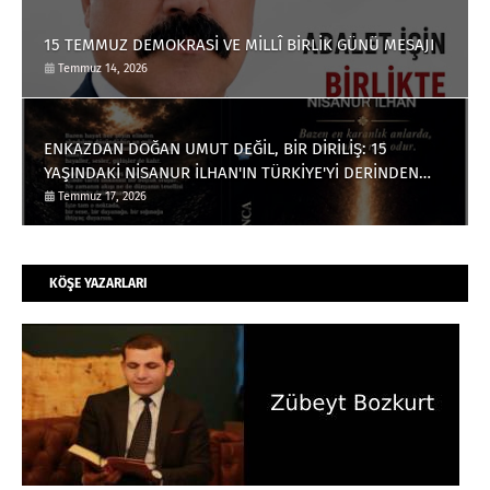
15 TEMMUZ DEMOKRASİ VE MİLLÎ BİRLİK GÜNÜ MESAJI
Temmuz 14, 2026
ENKAZDAN DOĞAN UMUT DEĞİL, BİR DİRİLİŞ: 15
YAŞINDAKİ NİSANUR İLHAN'IN TÜRKİYE'Yİ DERİNDEN
ETKİLEYECEK HİKÂYESİ
Temmuz 17, 2026
KÖŞE YAZARLARI