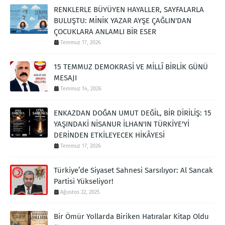
RENKLERLE BÜYÜYEN HAYALLER, SAYFALARLA
BULUŞTU: MİNİK YAZAR AYŞE ÇAĞLIN'DAN
ÇOCUKLARA ANLAMLI BİR ESER
Temmuz 17, 2026
15 TEMMUZ DEMOKRASİ VE MİLLÎ BİRLİK GÜNÜ
MESAJI
Temmuz 14, 2026
ENKAZDAN DOĞAN UMUT DEĞİL, BİR DİRİLİŞ: 15
YAŞINDAKİ NİSANUR İLHAN'IN TÜRKİYE'Yİ
DERİNDEN ETKİLEYECEK HİKÂYESİ
Temmuz 17, 2026
Türkiye’de Siyaset Sahnesi Sarsılıyor: Al Sancak
Partisi Yükseliyor!
Ağustos 22, 2025
Bir Ömür Yollarda Biriken Hatıralar Kitap Oldu