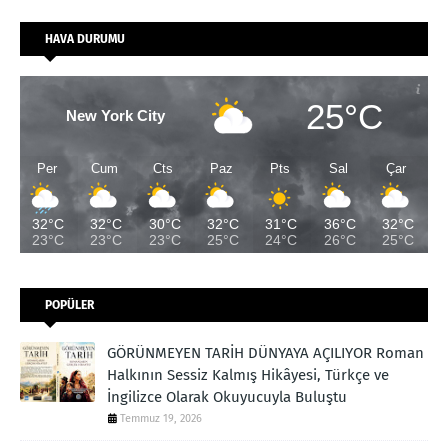
HAVA DURUMU
25°C
New York City
Per
Cum
Cts
Paz
Pts
Sal
Çar
32°C
32°C
30°C
32°C
31°C
36°C
32°C
23°C
23°C
23°C
25°C
24°C
26°C
25°C
POPÜLER
GÖRÜNMEYEN TARİH DÜNYAYA AÇILIYOR Roman
Halkının Sessiz Kalmış Hikâyesi, Türkçe ve
İngilizce Olarak Okuyucuyla Buluştu
Temmuz 19, 2026