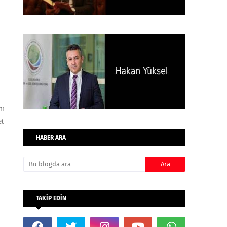
nı
et
HABER ARA
TAKİP EDİN