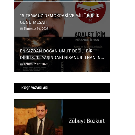
ESER
15 TEMMUZ DEMOKRASİ VE MİLLÎ BİRLİK
GÜNÜ MESAJI
Temmuz 14, 2026
ENKAZDAN DOĞAN UMUT DEĞİL, BİR
DİRİLİŞ: 15 YAŞINDAKİ NİSANUR İLHAN'IN
TÜRKİYE'Yİ DERİNDEN ETKİLEYECEK
Temmuz 17, 2026
HİKÂYESİ
KÖŞE YAZARLARI