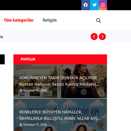
Tüm kategoriler
İletişim
ştu
ENKAZDAN DOĞ
POPÜLER
GÖRÜNMEYEN TARİH DÜNYAYA AÇILIYOR
Roman Halkının Sessiz Kalmış Hikâyesi,
Türkçe ve İngilizce Olarak Okuyucuyla
Temmuz 19, 2026
Buluştu
RENKLERLE BÜYÜYEN HAYALLER,
SAYFALARLA BULUŞTU: MİNİK YAZAR AYŞE
ÇAĞLIN'DAN ÇOCUKLARA ANLAMLI BİR
Temmuz 17, 2026