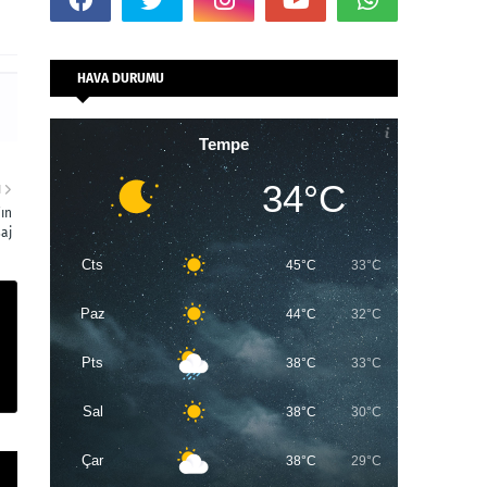
HAVA DURUMU
Tempe
34°C
I
ın
aj
Cts
45°C
33°C
Paz
44°C
32°C
Pts
38°C
33°C
Sal
38°C
30°C
Çar
38°C
29°C