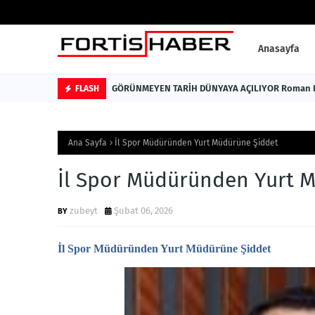
Anasayfa
GÖRÜNMEYEN 
FLASH
Ana Sayfa
İl Spor Müdüründen Yurt Müdürüne Şiddet
İl Spor Müdüründen Yurt 
zubeyt
Şubat 06, 2026
İl
S
por
M
üdüründen
Y
urt
M
üdürüne
Ş
iddet