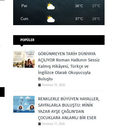
Per
36°C
27°C
Cum
37°C
28°C
POPÜLER
s
GÖRÜNMEYEN TARİH DÜNYAYA
AÇILIYOR Roman Halkının Sessiz
Kalmış Hikâyesi, Türkçe ve
İngilizce Olarak Okuyucuyla
Buluştu
Temmuz 19, 2026
RENKLERLE BÜYÜYEN HAYALLER,
SAYFALARLA BULUŞTU: MİNİK
YAZAR AYŞE ÇAĞLIN'DAN
ÇOCUKLARA ANLAMLI BİR ESER
Temmuz 17, 2026