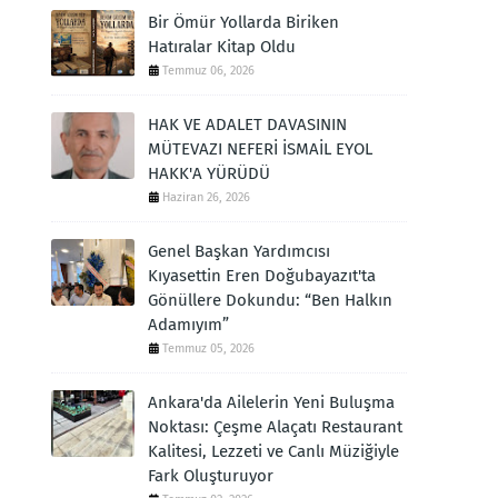
Bir Ömür Yollarda Biriken
Hatıralar Kitap Oldu
Temmuz 06, 2026
HAK VE ADALET DAVASININ
MÜTEVAZI NEFERİ İSMAİL EYOL
HAKK'A YÜRÜDÜ
Haziran 26, 2026
Genel Başkan Yardımcısı
Kıyasettin Eren Doğubayazıt'ta
Gönüllere Dokundu: “Ben Halkın
Adamıyım”
Temmuz 05, 2026
Ankara'da Ailelerin Yeni Buluşma
Noktası: Çeşme Alaçatı Restaurant
Kalitesi, Lezzeti ve Canlı Müziğiyle
Fark Oluşturuyor