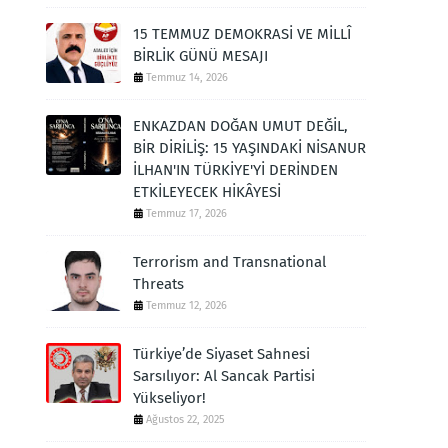
15 TEMMUZ DEMOKRASİ VE MİLLÎ
BİRLİK GÜNÜ MESAJI
Temmuz 14, 2026
ENKAZDAN DOĞAN UMUT DEĞİL,
BİR DİRİLİŞ: 15 YAŞINDAKİ NİSANUR
İLHAN'IN TÜRKİYE'Yİ DERİNDEN
ETKİLEYECEK HİKÂYESİ
Temmuz 17, 2026
Terrorism and Transnational
Threats
Temmuz 12, 2026
Türkiye’de Siyaset Sahnesi
Sarsılıyor: Al Sancak Partisi
Yükseliyor!
Ağustos 22, 2025